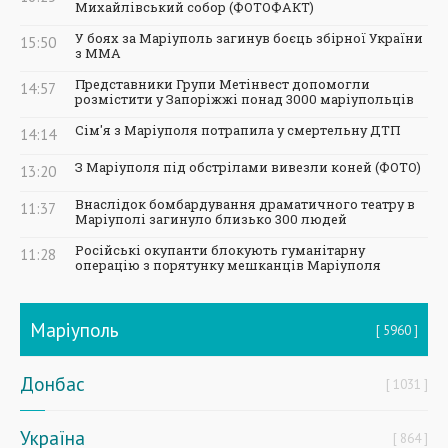
Михайлівський собор (ФОТОФАКТ)
У боях за Маріуполь загинув боєць збірної України
15:50
з ММА
Представники Групи Метінвест допомогли
14:57
розмістити у Запоріжжі понад 3000 маріупольців
Сім'я з Маріуполя потрапила у смертельну ДТП
14:14
З Маріуполя під обстрілами вивезли коней (ФОТО)
13:20
Внаслідок бомбардування драматичного театру в
11:37
Маріуполі загинуло близько 300 людей
Російські окупанти блокують гуманітарну
11:28
операцію з порятунку мешканців Маріуполя
Маріуполь
5960
Донбас
1031
Україна
864