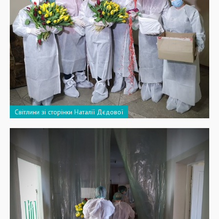
Світлини зі сторінки Наталії Дєдової