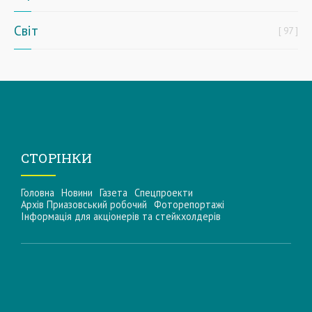
Світ
97
СТОРІНКИ
Головна
Новини
Газета
Спецпроекти
Архів Приазовський робочий
Фоторепортажі
Інформацiя для акцiонерiв та стейкхолдерiв