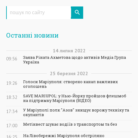
Останні новини
14
липня
2022
Заява Ріната Ахметова щодо активів Медіа Група
09:56
Україна
25
березня
2022
Голоси Маріуполя: створено канал важливих
19:26
оголошень
SAVE MARIUPOL: у Нью-Йорку пройшов флешмоб
18:32
на підтримку Маріуполя (ВІДЕО)
У Маріуполі полк "Азов" знищує ворожу техніку та
17:34
окупантів
Метінвест шукає водіїв з транспортом та без
17:00
На Лівобережжі Маріуполя обстріляно
16:25