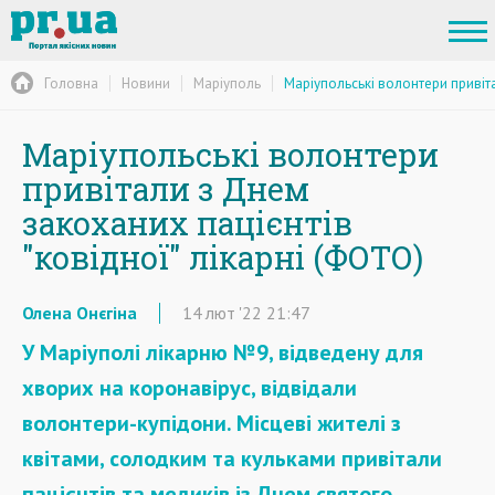
Головна
Новини
Маріуполь
Маріупольські волонтери привіта
Маріупольські волонтери
привітали з Днем
закоханих пацієнтів
"ковідної" лікарні (ФОТО)
Олена Онєгіна
14
лют
'22
21:47
У Маріуполі лікарню №9, відведену для
хворих на коронавірус, відвідали
волонтери-купідони. Місцеві жителі з
квітами, солодким та кульками привітали
пацієнтів та медиків із Днем святого