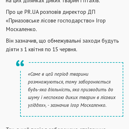
на цих ділянках диких тварин і птахів.
Про це PR.UA розповів директор ДП
«Приазовське лісове господарство» Ігор
Москаленко.
Він зазначив, що обмежувальні заходи будуть
діяти з 1 квітня по 15 червня.
«Саме в цей період тварини
розмножуються, тому забороняється
будь-яка діяльність, яка призводить до
шуму і неспокою диких тварин в лісових
угіддях», - зазначив Ігор Москаленко.