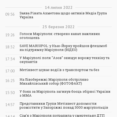
14
липня
2022
Заява Ріната Ахметова щодо активів Медіа Група
09:56
Україна
25
березня
2022
Голоси Маріуполя: створено канал важливих
19:26
оголошень
SAVE MARIUPOL: у Нью-Йорку пройшов флешмоб
18:32
на підтримку Маріуполя (ВІДЕО)
У Маріуполі полк "Азов" знищує ворожу техніку та
17:34
окупантів
Метінвест шукає водіїв з транспортом та без
17:00
На Лівобережжі Маріуполя обстріляно
16:25
Михайлівський собор (ФОТОФАКТ)
У боях за Маріуполь загинув боєць збірної України
15:50
з ММА
Представники Групи Метінвест допомогли
14:57
розмістити у Запоріжжі понад 3000 маріупольців
Сім'я з Маріуполя потрапила у смертельну ДТП
14:14