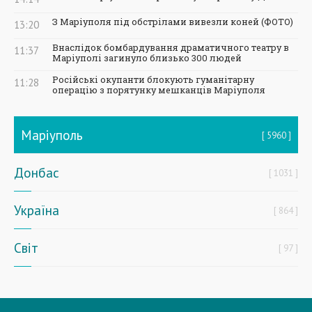
З Маріуполя під обстрілами вивезли коней (ФОТО)
13:20
Внаслідок бомбардування драматичного театру в
11:37
Маріуполі загинуло близько 300 людей
Російські окупанти блокують гуманітарну
11:28
операцію з порятунку мешканців Маріуполя
Маріуполь
5960
Донбас
1031
Україна
864
Світ
97