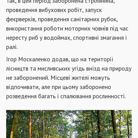
Так, в цей період заборонена стрілянина,
проведення вибухових робіт, запуск
феєрверків, проведення санітарних рубок,
використання роботи моторних човнів під час
нересту риб у водоймах, спортивні змагання і
ралі.
Ігор Москаленко додав, що на території
лісництв та мисливських угідь виїзд на природу
не заборонений. Місцеві жителі можуть
відпочивати, але при цьому заборонено
розведення багать і спалювання рослинності.