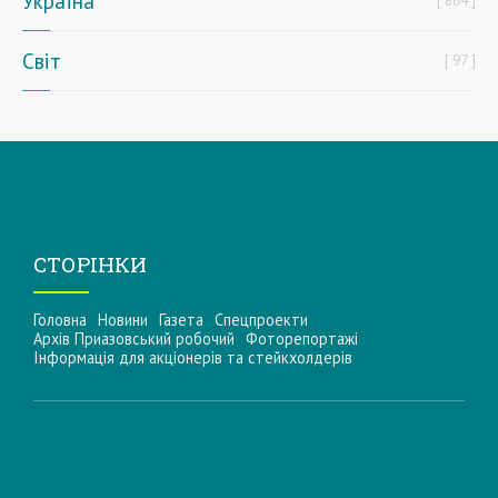
Україна
864
Світ
97
СТОРІНКИ
Головна
Новини
Газета
Спецпроекти
Архів Приазовський робочий
Фоторепортажі
Інформацiя для акцiонерiв та стейкхолдерiв