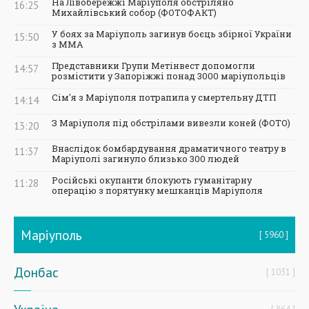
На Лівобережжі Маріуполя обстріляно
16:25
Михайлівський собор (ФОТОФАКТ)
У боях за Маріуполь загинув боєць збірної України
15:50
з ММА
Представники Групи Метінвест допомогли
14:57
розмістити у Запоріжжі понад 3000 маріупольців
Сім'я з Маріуполя потрапила у смертельну ДТП
14:14
З Маріуполя під обстрілами вивезли коней (ФОТО)
13:20
Внаслідок бомбардування драматичного театру в
11:37
Маріуполі загинуло близько 300 людей
Російські окупанти блокують гуманітарну
11:28
операцію з порятунку мешканців Маріуполя
Маріуполь
5960
Донбас
1031