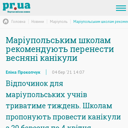
Головна
Новини
Маріуполь
Маріупольським школам рекомен
Маріупольським школам
рекомендують перенести
весняні канікули
Еліна Прокопчук
04
бер
'21
14:07
Відпочинок для
маріупольських учнів
триватиме тиждень. Школам
пропонують провести канікули
з 29 березня по 4 квітня.