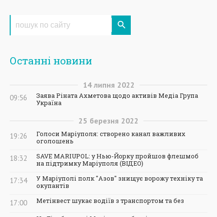
Останні новини
14
липня
2022
Заява Ріната Ахметова щодо активів Медіа Група
09:56
Україна
25
березня
2022
Голоси Маріуполя: створено канал важливих
19:26
оголошень
SAVE MARIUPOL: у Нью-Йорку пройшов флешмоб
18:32
на підтримку Маріуполя (ВІДЕО)
У Маріуполі полк "Азов" знищує ворожу техніку та
17:34
окупантів
Метінвест шукає водіїв з транспортом та без
17:00