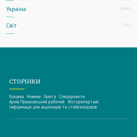
Україна
864
Світ
97
СТОРІНКИ
Головна
Новини
Газета
Спецпроекти
Архів Приазовський робочий
Фоторепортажі
Інформацiя для акцiонерiв та стейкхолдерiв