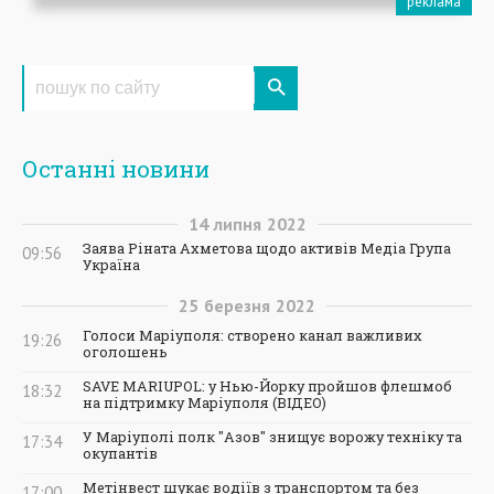
Останні новини
14
липня
2022
Заява Ріната Ахметова щодо активів Медіа Група
09:56
Україна
25
березня
2022
Голоси Маріуполя: створено канал важливих
19:26
оголошень
SAVE MARIUPOL: у Нью-Йорку пройшов флешмоб
18:32
на підтримку Маріуполя (ВІДЕО)
У Маріуполі полк "Азов" знищує ворожу техніку та
17:34
окупантів
Метінвест шукає водіїв з транспортом та без
17:00