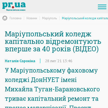
Головна
Новини
Маріуполь
Маріупольський коледж капіталь
Маріупольський коледж
капітально відремонтують
вперше за 40 років (ВІДЕО)
Наталія Сорокіна
28
лип
'21
13:46
У Маріупольському фаховому
коледжі ДонНУЕТ імені
Михайла Туган-Барановського
триває капітальний ремонт та
процес модернізації. Проєкт