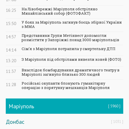
На Лівобережжі Маріуполя обстріляно
16:25
Михайлівський собор (ФОТОФАКТ)
У боях за Маріуполь загинув боєць збірної України
15:50
з ММА
Представники Групи Метінвест допомогли
14:57
розмістити у Запоріжжі понад 3000 маріупольців
Сім'я з Маріуполя потрапила у смертельну ДТП
14:14
З Маріуполя під обстрілами вивезли коней (ФОТО)
13:20
Внаслідок бомбардування драматичного театру в
11:37
Маріуполі загинуло близько 300 людей
Російські окупанти блокують гуманітарну
11:28
операцію з порятунку мешканців Маріуполя
Маріуполь
5960
Донбас
1031