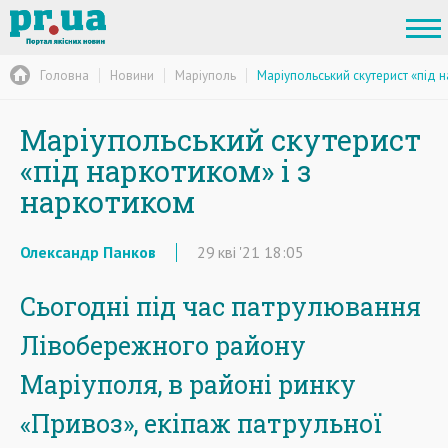
Головна
Новини
Маріуполь
Маріупольський скутерист «під н
Маріупольський скутерист
«під наркотиком» і з
наркотиком
Олександр Панков
29
кві
'21
18:05
Сьогодні під час патрулювання
Лівобережного району
Маріуполя, в районі ринку
«Привоз», екіпаж патрульної