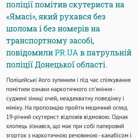
поліції помітив скутериста на
«Ямасі», який рухався без
шолома і без номерів на
транспортному засобі,
повідомили
PR.UA
в патрульній
поліції Донецької області.
Поліцейські його зупинили і під час спілкування
помітили ознаки наркотичного сп'яніння -
суджені зіниці очей, неадекватну поведінку і
міміку. На пропозицію пройти медичний огляд
19-річний скутерист відповів відмовою. Однак
хлопець зізнався, що має при собі паперовий
згорток з наркотичною речовиною - канабісом і