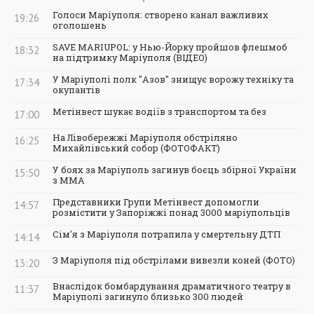
Голоси Маріуполя: створено канал важливих
19:26
оголошень
SAVE MARIUPOL: у Нью-Йорку пройшов флешмоб
18:32
на підтримку Маріуполя (ВІДЕО)
У Маріуполі полк "Азов" знищує ворожу техніку та
17:34
окупантів
Метінвест шукає водіїв з транспортом та без
17:00
На Лівобережжі Маріуполя обстріляно
16:25
Михайлівський собор (ФОТОФАКТ)
У боях за Маріуполь загинув боєць збірної України
15:50
з ММА
Представники Групи Метінвест допомогли
14:57
розмістити у Запоріжжі понад 3000 маріупольців
Сім'я з Маріуполя потрапила у смертельну ДТП
14:14
З Маріуполя під обстрілами вивезли коней (ФОТО)
13:20
Внаслідок бомбардування драматичного театру в
11:37
Маріуполі загинуло близько 300 людей