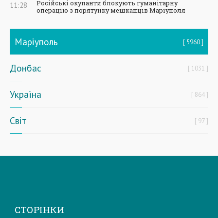
Російські окупанти блокують гуманітарну
11:28
операцію з порятунку мешканців Маріуполя
Маріуполь
5960
Донбас
1031
Україна
864
Світ
97
СТОРІНКИ