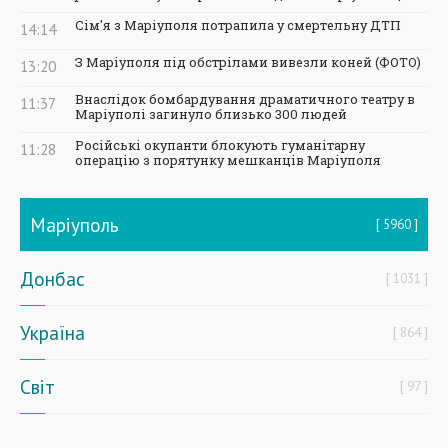
Сім'я з Маріуполя потрапила у смертельну ДТП
14:14
З Маріуполя під обстрілами вивезли коней (ФОТО)
13:20
Внаслідок бомбардування драматичного театру в
11:37
Маріуполі загинуло близько 300 людей
Російські окупанти блокують гуманітарну
11:28
операцію з порятунку мешканців Маріуполя
Маріуполь
5960
Донбас
1031
Україна
864
Світ
97