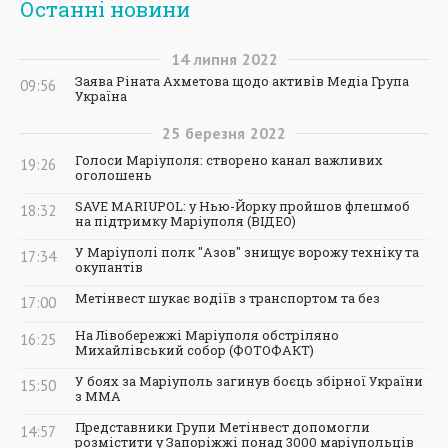
Останні новини
14
липня
2022
Заява Ріната Ахметова щодо активів Медіа Група
09:56
Україна
25
березня
2022
Голоси Маріуполя: створено канал важливих
19:26
оголошень
SAVE MARIUPOL: у Нью-Йорку пройшов флешмоб
18:32
на підтримку Маріуполя (ВІДЕО)
У Маріуполі полк "Азов" знищує ворожу техніку та
17:34
окупантів
Метінвест шукає водіїв з транспортом та без
17:00
На Лівобережжі Маріуполя обстріляно
16:25
Михайлівський собор (ФОТОФАКТ)
У боях за Маріуполь загинув боєць збірної України
15:50
з ММА
Представники Групи Метінвест допомогли
14:57
розмістити у Запоріжжі понад 3000 маріупольців