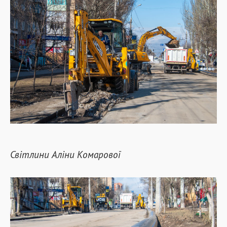
Світлини Аліни Комарової