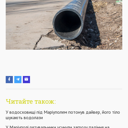
Читайте також:
У водосховищі під Маріуполем потонув дайвер, його тіло
шукають водолази
У Маріуполі рятувальники усунули загрозу падіння на