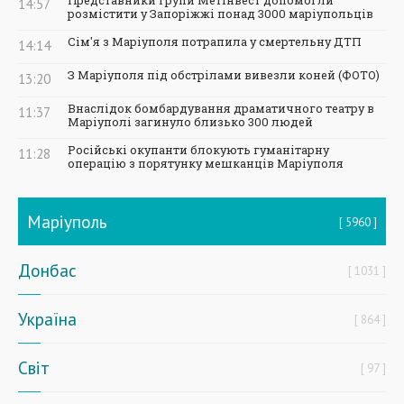
Представники Групи Метінвест допомогли
14:57
розмістити у Запоріжжі понад 3000 маріупольців
Сім'я з Маріуполя потрапила у смертельну ДТП
14:14
З Маріуполя під обстрілами вивезли коней (ФОТО)
13:20
Внаслідок бомбардування драматичного театру в
11:37
Маріуполі загинуло близько 300 людей
Російські окупанти блокують гуманітарну
11:28
операцію з порятунку мешканців Маріуполя
Маріуполь
5960
Донбас
1031
Україна
864
Світ
97