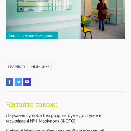
Світлина Аліни Комарової
МАРІУПОЛЬ
МЕДИЦИНА
Читайте також:
Лікування суглоба без розрізів буде доступне в
міськлікарні №4 Маріуполя (ФОТО)
У лікарні Маріуполя з'явився новий комп'ютерний