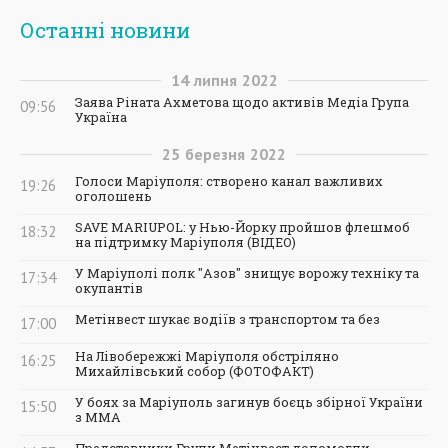
Останні новини
14
липня
2022
Заява Ріната Ахметова щодо активів Медіа Група
09:56
Україна
25
березня
2022
Голоси Маріуполя: створено канал важливих
19:26
оголошень
SAVE MARIUPOL: у Нью-Йорку пройшов флешмоб
18:32
на підтримку Маріуполя (ВІДЕО)
У Маріуполі полк "Азов" знищує ворожу техніку та
17:34
окупантів
Метінвест шукає водіїв з транспортом та без
17:00
На Лівобережжі Маріуполя обстріляно
16:25
Михайлівський собор (ФОТОФАКТ)
У боях за Маріуполь загинув боєць збірної України
15:50
з ММА