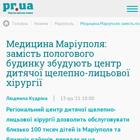
Головна
Новини
Маріуполь
Медицина Маріуполя: замість по
Медицина Маріуполя:
замість пологового
будинку збудують центр
дитячої щелепно-лицьової
хірургії
Людмила Кудріна
13
гру
'21
10:00
Регіональний центр дитячої щелепно-
лицьової хірургії дозволить обслуговувати
близько 100 тисяч дітей із Маріуполя та
ближніх районів, передає pr.ua.