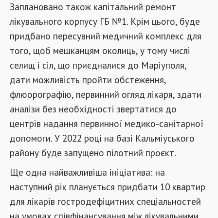
Заплановано також капітальний ремонт
лікувального корпусу ГБ №1. Крім цього, буде
придбано пересувний медичний комплекс для
того, щоб мешканцям околиць, у тому числі
селищ і сіл, що приєдналися до Маріуполя,
дати можливість пройти обстеження,
флюорографію, первинний огляд лікаря, здати
аналізи без необхідності звертатися до
центрів надання первинної медико-санітарної
допомоги. У 2022 році на базі Кальміуського
району буде запущено пілотний проєкт.
Ще одна найважливіша ініціатива: на
наступний рік планується придбати 10 квартир
для лікарів гостродефіцитних спеціальностей
на умовах співфінансування між лікувальними