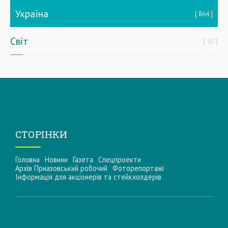
Україна
864
Світ
97
СТОРІНКИ
Головна
Новини
Газета
Спецпроекти
Архів Приазовський робочий
Фоторепортажі
Інформацiя для акцiонерiв та стейкхолдерiв