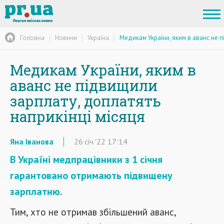
Головна
Новини
Україна
Медикам України, яким в аванс не п
Медикам України, яким в
аванс не підвищили
зарплату, доплатять
наприкінці місяця
Яна Іванова
26
січ
'22
17:14
В Україні медпрацівники з 1 січня
гарантовано отримають підвищену
зарплатню.
Тим, хто не отримав збільшений аванс,