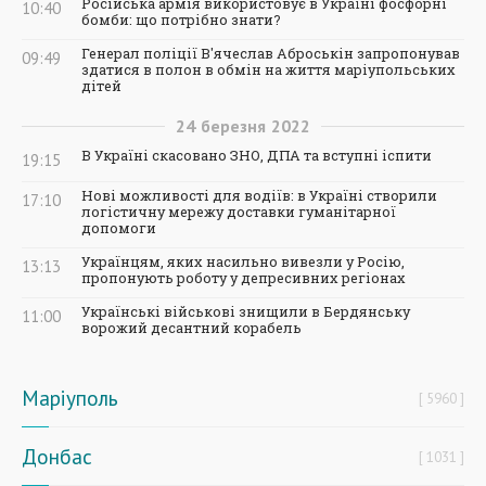
Російська армія використовує в Україні фосфорні
10:40
бомби: що потрібно знати?
Генерал поліції В'ячеслав Аброськін запропонував
09:49
здатися в полон в обмін на життя маріупольських
дітей
24
березня
2022
В Україні скасовано ЗНО, ДПА та вступні іспити
19:15
Нові можливості для водіїв: в Україні створили
17:10
логістичну мережу доставки гуманітарної
допомоги
Українцям, яких насильно вивезли у Росію,
13:13
пропонують роботу у депресивних регіонах
Українські військові знищили в Бердянську
11:00
ворожий десантний корабель
Маріуполь
5960
Донбас
1031