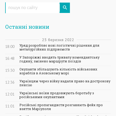
Останні новини
25
березня
2022
Уряд розробляє нові логістичні рішення для
18:00
металургійних підприємств
У Запоріжжі вводять тривалу комендантську
16:48
годину, змінено маршрути поїздів
Окупанти збільшують кількість військових
15:30
кораблів в Азовському морі
Українцям через війну надали право на дострокову
12:36
пенсію
Українські воїни продовжують боротьбу з
12:01
російськими окупантами
Російські пропагандисти розганяють фейк про
11:01
взяття Маріуполя