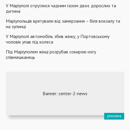
У Маріуполі отруїлися чадним газом двоє дорослих та
дитина
Маріупольців врятували від замерзання – біля вокзалу та
на зупинці
У Маріуполі автомобіль збив жінку, у Портовському
чоловік упав під колеса
Під Маріуполем жінці розрубав сокирою ногу
співмешканець