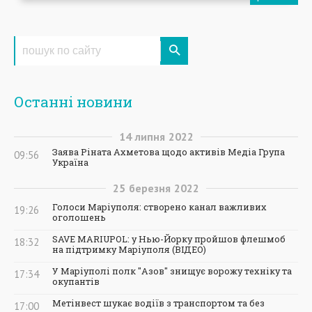
Останні новини
14
липня
2022
Заява Ріната Ахметова щодо активів Медіа Група
09:56
Україна
25
березня
2022
Голоси Маріуполя: створено канал важливих
19:26
оголошень
SAVE MARIUPOL: у Нью-Йорку пройшов флешмоб
18:32
на підтримку Маріуполя (ВІДЕО)
У Маріуполі полк "Азов" знищує ворожу техніку та
17:34
окупантів
Метінвест шукає водіїв з транспортом та без
17:00