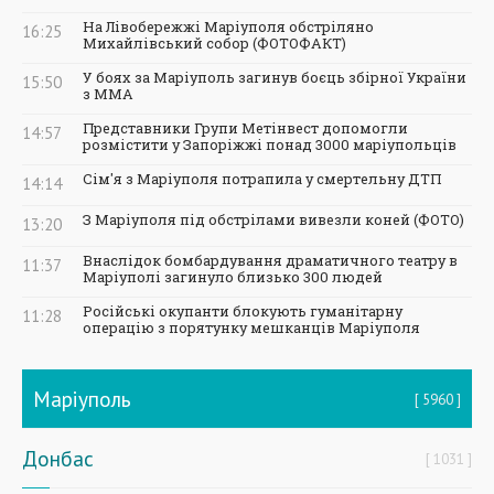
На Лівобережжі Маріуполя обстріляно
16:25
Михайлівський собор (ФОТОФАКТ)
У боях за Маріуполь загинув боєць збірної України
15:50
з ММА
Представники Групи Метінвест допомогли
14:57
розмістити у Запоріжжі понад 3000 маріупольців
Сім'я з Маріуполя потрапила у смертельну ДТП
14:14
З Маріуполя під обстрілами вивезли коней (ФОТО)
13:20
Внаслідок бомбардування драматичного театру в
11:37
Маріуполі загинуло близько 300 людей
Російські окупанти блокують гуманітарну
11:28
операцію з порятунку мешканців Маріуполя
Маріуполь
5960
Донбас
1031