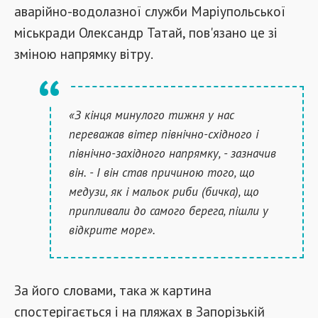
аварійно-водолазної служби Маріупольської
міськради Олександр Татай, пов'язано це зі
зміною напрямку вітру.
«З кінця минулого тижня у нас
переважав вітер північно-східного і
північно-західного напрямку, - зазначив
він. - І він став причиною того, що
медузи, як і мальок риби (бичка), що
припливали до самого берега, пішли у
відкрите море».
За його словами, така ж картина
спостерігається і на пляжах в Запорізькій