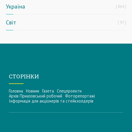
Україна
864
Світ
97
СТОРІНКИ
Головна
Новини
Газета
Спецпроекти
Архів Приазовський робочий
Фоторепортажі
Інформацiя для акцiонерiв та стейкхолдерiв