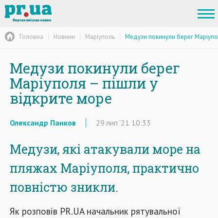
Головна
Новини
Маріуполь
Медузи покинули берег Маріупол
Медузи покинули берег
Маріуполя – пішли у
відкрите море
Олександр Панков
29
лип
'21
10:33
Медузи, які атакували море на
пляжах Маріуполя, практично
повністю зникли.
Як розповів PR.UA начальник рятувальної