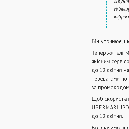
«Грунт
збільш
інфрас
Він уточнює, щ
Тепер жителі М
якісним сервіс
до 12 квітня м
перевагами пої
за промокодо
Щоб скористат
UBERMARIUPOL 
до 12 квітня.
Відзначимо, що