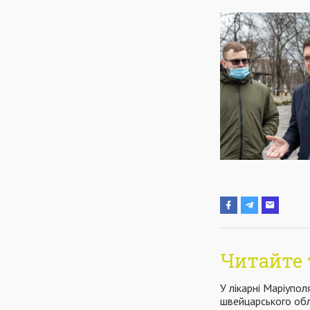
Читайте 
У лікарні Маріупо
швейцарського об