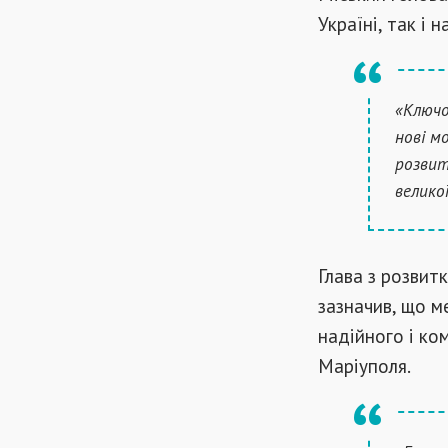
Україні, так і 
«Ключо
нові м
розвит
велико
Глава з розвит
зазначив, що м
надійного і ко
Маріуполя.