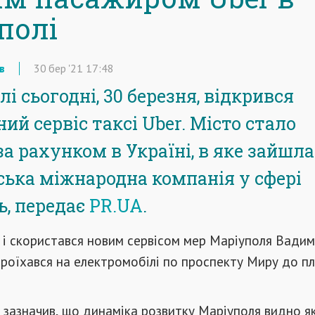
полі
в
30
бер
'21
17:48
і сьогодні, 30 березня, відкрився
ий сервіс таксі Uber. Місто стало
за рахунком в Україні, в яке зайшла
ька міжнародна компанія у сфері
ь, передає
PR.UA
.
 і скористався новим сервісом мер Маріуполя Вадим
проїхався на електромобілі по проспекту Миру до п
 зазначив, що динаміка розвитку Маріуполя видно як