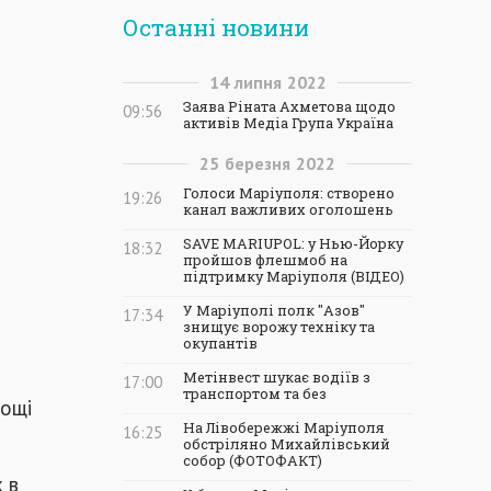
Останні новини
14
липня
2022
Заява Ріната Ахметова щодо
09:56
активів Медіа Група Україна
25
березня
2022
Голоси Маріуполя: створено
19:26
канал важливих оголошень
SAVE MARIUPOL: у Нью-Йорку
18:32
пройшов флешмоб на
підтримку Маріуполя (ВІДЕО)
У Маріуполі полк "Азов"
17:34
знищує ворожу техніку та
окупантів
Метінвест шукає водіїв з
17:00
транспортом та без
лощі
На Лівобережжі Маріуполя
16:25
обстріляно Михайлівський
собор (ФОТОФАКТ)
 в