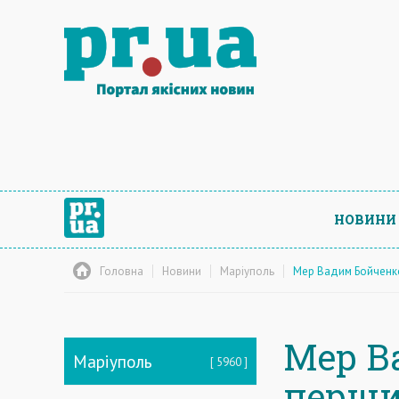
НОВИНИ
Головна
Новини
Маріуполь
Мер Вадим Бойченко
Мер В
Маріуполь
5960
перши