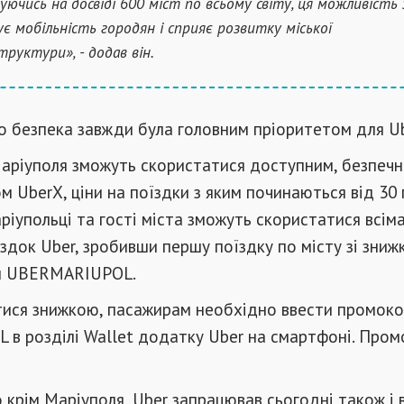
уючись на досвіді 600 міст по всьому світу, ця можливість
ує мобільність городян і сприяє розвитку міської
труктури», - додав він.
о безпека завжди була головним пріоритетом для Ub
аріуполя зможуть скористатися доступним, безпечн
ом UberX, ціни на поїздки з яким починаються від 30 
аріупольці та гості міста зможуть скористатися всім
здок Uber, зробивши першу поїздку по місту зі зни
м UBERMARIUPOL.
ися знижкою, пасажирам необхідно ввести промок
в розділі Wallet додатку Uber на смартфоні. Пром
 крім Маріуполя, Uber запрацював сьогодні також і в