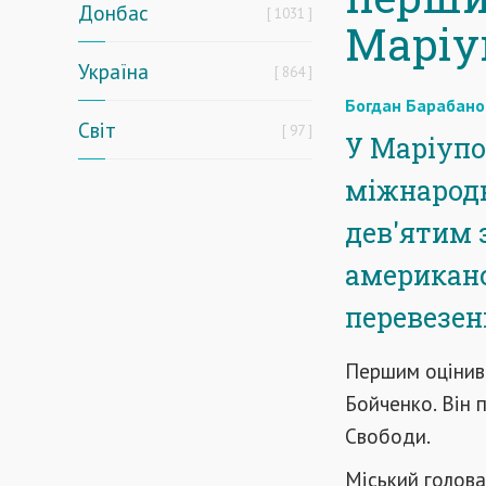
Донбас
1031
Маріу
Україна
864
Богдан Барабано
Світ
97
У Маріупол
міжнародн
дев'ятим 
американс
перевезен
Першим оцінив
Бойченко. Він 
Свободи.
Міський голова