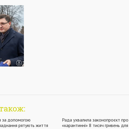
також:
ля за допомогою
Рада ухвалила законопроєкт про
ладнання рятують життя
«карантинні» 8 тисяч гривень дл