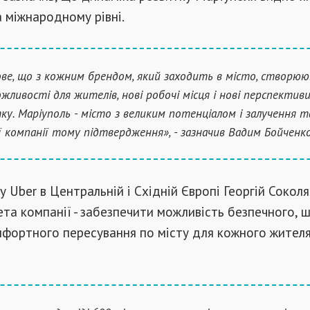
на міжнародному рівні.
ве, що з кожним брендом, який заходить в місто, створю
ожливості для жителів, нові робочі місця і нові перспектив
ку. Маріуполь - місто з великим потенціалом і залучення т
ї компанії тому підтвердження», - зазначив Вадим Бойченко
ку Uber в Центральній і Східній Європі Георгій Сокол
ета компанії - забезпечити можливість безпечного, 
мфортного пересування по місту для кожного жителя 