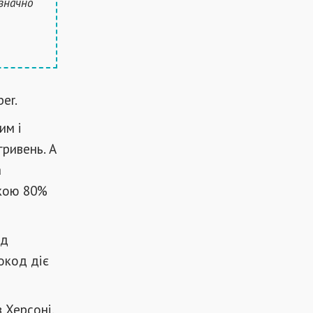
 значно
er.
им і
гривень. А
а
жкою 80%
од
окод діє
 Херсоні.