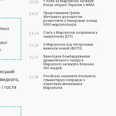
У боях за Маріуполь загинув
15:50
боєць збірної України з ММА
Представники Групи
14:57
Метінвест допомогли
розмістити у Запоріжжі понад
3000 маріупольців
ються
Сім'я з Маріуполя потрапила у
14:14
и
смертельну ДТП
акої
З Маріуполя під обстрілами
13:20
вивезли коней (ФОТО)
.
Внаслідок бомбардування
11:37
драматичного театру в
Маріуполі загинуло близько
300 людей
янський
Російські окупанти блокують
11:28
швидкого,
гуманітарну операцію з
порятунку мешканців
і гостя
Маріуполя