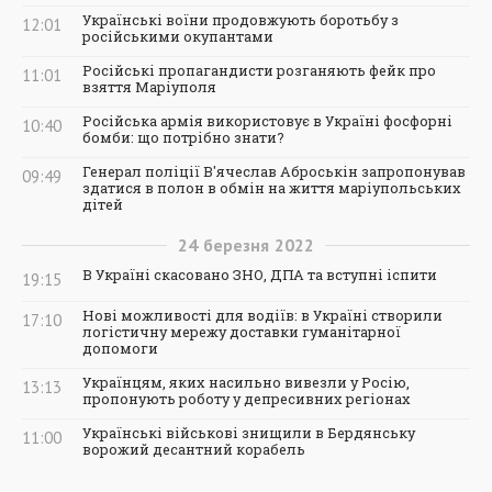
Українські воїни продовжують боротьбу з
12:01
російськими окупантами
Російські пропагандисти розганяють фейк про
11:01
взяття Маріуполя
Російська армія використовує в Україні фосфорні
10:40
бомби: що потрібно знати?
Генерал поліції В'ячеслав Аброськін запропонував
09:49
здатися в полон в обмін на життя маріупольських
дітей
24
березня
2022
В Україні скасовано ЗНО, ДПА та вступні іспити
19:15
Нові можливості для водіїв: в Україні створили
17:10
логістичну мережу доставки гуманітарної
допомоги
Українцям, яких насильно вивезли у Росію,
13:13
пропонують роботу у депресивних регіонах
Українські військові знищили в Бердянську
11:00
ворожий десантний корабель