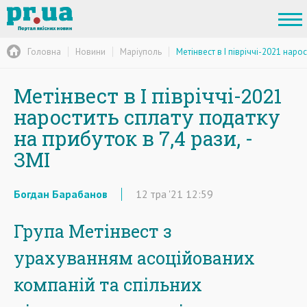
Головна
Новини
Маріуполь
Метінвест в I півріччі-2021 нарос
Метінвест в I півріччі-2021
наростить сплату податку
на прибуток в 7,4 рази, -
ЗМІ
Богдан Барабанов
12
тра
'21
12:59
Група Метінвест з
урахуванням асоційованих
компаній та спільних