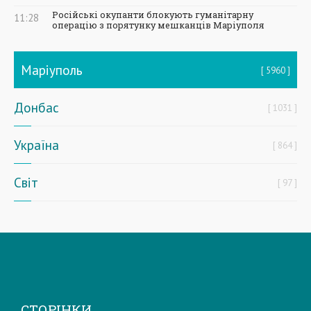
Російські окупанти блокують гуманітарну
11:28
операцію з порятунку мешканців Маріуполя
Маріуполь
5960
Донбас
1031
Україна
864
Світ
97
СТОРІНКИ