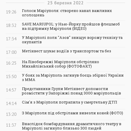
25
березня
2022
Голоси Маріуполя: створено канал важливих
19:26
оголошень
SAVE MARIUPOL: у Нью-Йорку пройшов флешмоб
18:32
на підтримку Маріуполя (ВІДЕО)
У Маріуполі полк "Азов" знищує ворожу техніку та
17:34
окупантів
Метінвест шукає водіїв з транспортом та без
17:00
На Лівобережжі Маріуполя обстріляно
16:25
Михайлівський собор (ФОТОФАКТ)
У боях за Маріуполь загинув боєць збірної України
15:50
з ММА
Представники Групи Метінвест допомогли
14:57
розмістити у Запоріжжі понад 3000 маріупольців
Сім'я з Маріуполя потрапила у смертельну ДТП
14:14
З Маріуполя під обстрілами вивезли коней (ФОТО)
13:20
Внаслідок бомбардування драматичного театру в
11:37
Маріуполі загинуло близько 300 людей