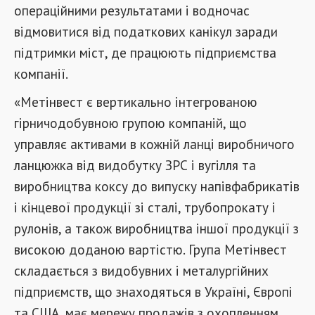
операційними результатами і водночас
відмовитися від податкових канікул заради
підтримки міст, де працюють підприємства
компанії.
«Метінвест є вертикально інтегрованою
гірничодобувною групою компаній, що
управляє активами в кожній ланці виробничого
ланцюжка від видобутку ЗРС і вугілля та
виробництва коксу до випуску напівфабрикатів
і кінцевої продукції зі сталі, трубопрокату і
рулонів, а також виробництва іншої продукції з
високою доданою вартістю. Група Метінвест
складається з видобувних і металургійних
підприємств, що знаходяться в Україні, Європі
та США, має мережу продажів з охопленням