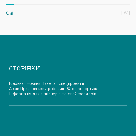
Світ
97
СТОРІНКИ
Головна
Новини
Газета
Спецпроекти
Архів Приазовський робочий
Фоторепортажі
Інформацiя для акцiонерiв та стейкхолдерiв