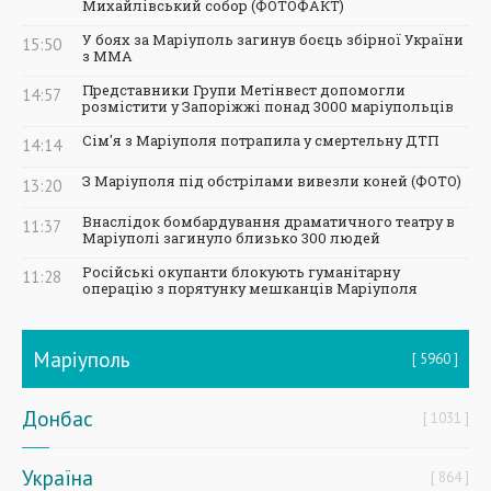
Михайлівський собор (ФОТОФАКТ)
У боях за Маріуполь загинув боєць збірної України
15:50
з ММА
Представники Групи Метінвест допомогли
14:57
розмістити у Запоріжжі понад 3000 маріупольців
Сім'я з Маріуполя потрапила у смертельну ДТП
14:14
З Маріуполя під обстрілами вивезли коней (ФОТО)
13:20
Внаслідок бомбардування драматичного театру в
11:37
Маріуполі загинуло близько 300 людей
Російські окупанти блокують гуманітарну
11:28
операцію з порятунку мешканців Маріуполя
Маріуполь
5960
Донбас
1031
Україна
864