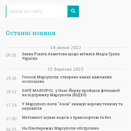
Останні новини
14
липня
2022
Заява Ріната Ахметова щодо активів Медіа Група
09:56
Україна
25
березня
2022
Голоси Маріуполя: створено канал важливих
19:26
оголошень
SAVE MARIUPOL: у Нью-Йорку пройшов флешмоб
18:32
на підтримку Маріуполя (ВІДЕО)
У Маріуполі полк "Азов" знищує ворожу техніку та
17:34
окупантів
Метінвест шукає водіїв з транспортом та без
17:00
На Лівобережжі Маріуполя обстріляно
16:25