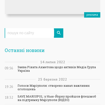
Останні новини
14
липня
2022
Заява Ріната Ахметова щодо активів Медіа Група
09:56
Україна
25
березня
2022
Голоси Маріуполя: створено канал важливих
19:26
оголошень
SAVE MARIUPOL: у Нью-Йорку пройшов флешмоб
18:32
на підтримку Маріуполя (ВІДЕО)