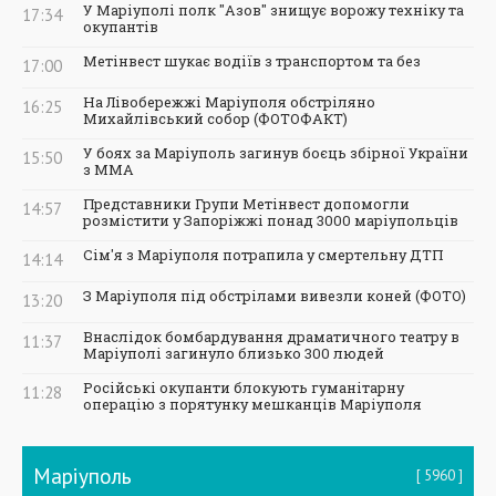
У Маріуполі полк "Азов" знищує ворожу техніку та
17:34
окупантів
Метінвест шукає водіїв з транспортом та без
17:00
На Лівобережжі Маріуполя обстріляно
16:25
Михайлівський собор (ФОТОФАКТ)
У боях за Маріуполь загинув боєць збірної України
15:50
з ММА
Представники Групи Метінвест допомогли
14:57
розмістити у Запоріжжі понад 3000 маріупольців
Сім'я з Маріуполя потрапила у смертельну ДТП
14:14
З Маріуполя під обстрілами вивезли коней (ФОТО)
13:20
Внаслідок бомбардування драматичного театру в
11:37
Маріуполі загинуло близько 300 людей
Російські окупанти блокують гуманітарну
11:28
операцію з порятунку мешканців Маріуполя
Маріуполь
5960