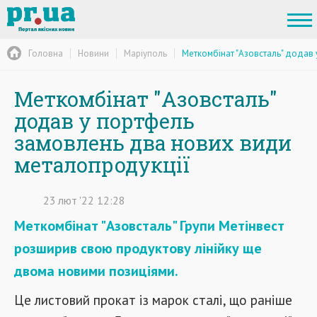
Головна
Новини
Маріуполь
Меткомбінат "Азовсталь" додав
Меткомбінат "Азовсталь"
додав у портфель
замовлень два нових види
металопродукції
23
лют
'22
12:28
Меткомбінат "Азовсталь" Групи Метінвест
розширив свою продуктову лінійку ще
двома новими позиціями.
Це листовий прокат із марок сталі, що раніше