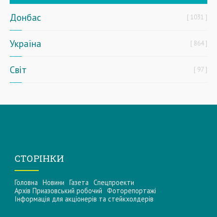
Донбас
1031
Україна
864
Світ
97
СТОРІНКИ
Головна
Новини
Газета
Спецпроекти
Архів Приазовський робочий
Фоторепортажі
Інформацiя для акцiонерiв та стейкхолдерiв