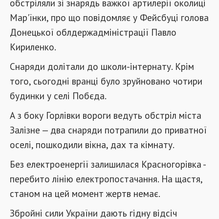
обстріляли зі знарядь важкої артилерії околиці
Мар'їнки, про що повідомляє у Фейсбуці голова
Донецької облдержадміністрації Павло
Кириленко.
Снаряди долітали до школи-інтернату. Крім
того, сьогодні вранці було зруйновано чотири
будинки у селі Побєда.
А з боку Горлівки вороги ведуть обстріл міста
Залізне — два снаряди потрапили до приватної
оселі, пошкодили вікна, дах та кімнату.
Без електроенергії залишилася Красногорівка -
перебито лінію електропостачання. На щастя,
станом на цей момент жертв немає.
Збройні сили України дають гідну відсіч