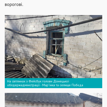
ворогові.
На світлинах з Фейсбук голови Донецької
облдержадміністрації - Мар'їнка та селище Побєда