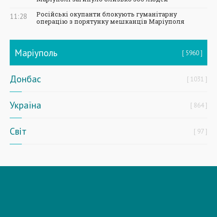
Російські окупанти блокують гуманітарну
11:28
операцію з порятунку мешканців Маріуполя
Маріуполь
5960
Донбас
1031
Україна
864
Світ
97