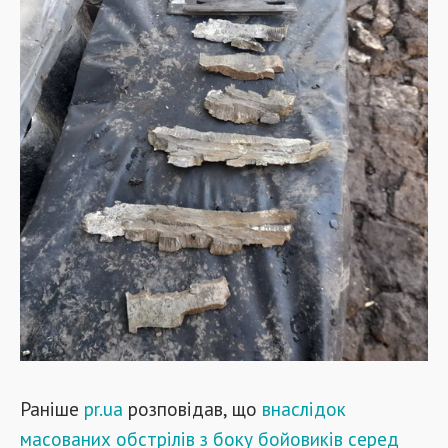
Раніше
pr.ua
розповідав, що
внаслідок
масованих обстрілів з боку бойовиків серед