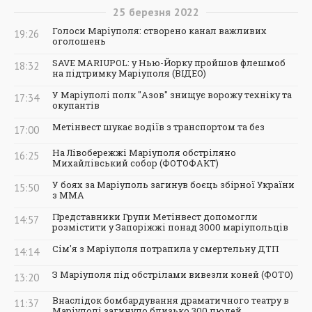
25
березня
2022
Голоси Маріуполя: створено канал важливих
19:26
оголошень
SAVE MARIUPOL: у Нью-Йорку пройшов флешмоб
18:32
на підтримку Маріуполя (ВІДЕО)
У Маріуполі полк "Азов" знищує ворожу техніку та
17:34
окупантів
Метінвест шукає водіїв з транспортом та без
17:00
На Лівобережжі Маріуполя обстріляно
16:25
Михайлівський собор (ФОТОФАКТ)
У боях за Маріуполь загинув боєць збірної України
15:50
з ММА
Представники Групи Метінвест допомогли
14:57
розмістити у Запоріжжі понад 3000 маріупольців
Сім'я з Маріуполя потрапила у смертельну ДТП
14:14
З Маріуполя під обстрілами вивезли коней (ФОТО)
13:20
Внаслідок бомбардування драматичного театру в
11:37
Маріуполі загинуло близько 300 людей