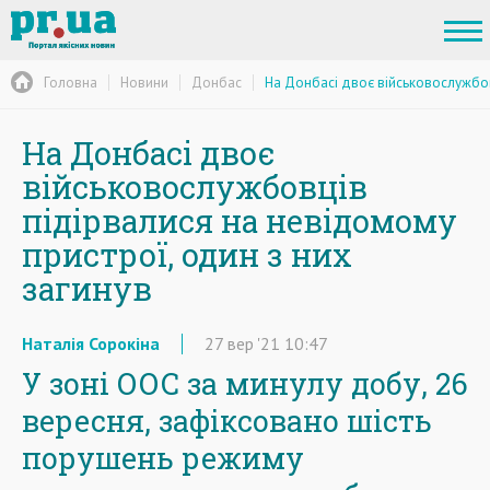
Головна
Новини
Донбас
На Донбасі двоє військовослужбов
На Донбасі двоє
військовослужбовців
підірвалися на невідомому
пристрої, один з них
загинув
Наталія Сорокіна
27
вер
'21
10:47
У зоні ООС за минулу добу, 26
вересня, зафіксовано шість
порушень режиму