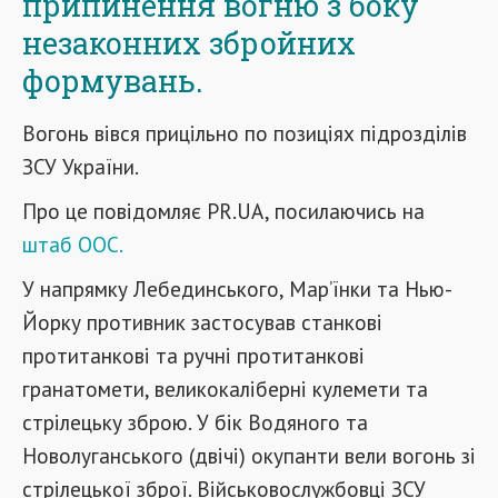
припинення вогню з боку
незаконних збройних
формувань.
Вогонь вівся прицільно по позиціях підрозділів
ЗСУ України.
Про це повідомляє PR.UA, посилаючись на
штаб ООС.
У напрямку Лебединського, Мар’їнки та Нью-
Йорку противник застосував станкові
протитанкові та ручні протитанкові
гранатомети, великокаліберні кулемети та
стрілецьку зброю. У бік Водяного та
Новолуганського (двічі) окупанти вели вогонь зі
стрілецької зброї. Військовослужбовці ЗСУ