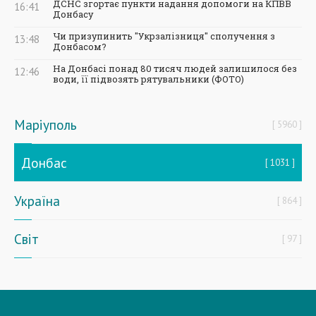
ДСНС згортає пункти надання допомоги на КПВВ
16:41
Донбасу
Чи призупинить "Укрзалізниця" сполучення з
13:48
Донбасом?
На Донбасі понад 80 тисяч людей залишилося без
12:46
води, її підвозять рятувальники (ФОТО)
Маріуполь
5960
Донбас
1031
Україна
864
Світ
97