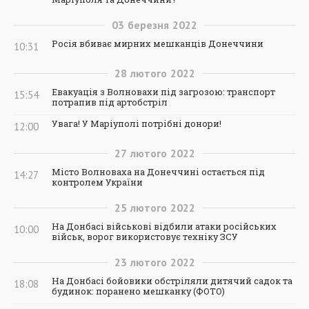
03
березня
2022
Росія вбиває мирних мешканців Донеччини
10:31
28
лютого
2022
Евакуація з Волновахи під загрозою: транспорт
15:54
потрапив під артобстріл
Увага! У Маріуполі потрібні донори!
12:00
27
лютого
2022
Місто Волноваха на Донеччині остається під
14:27
контролем України
25
лютого
2022
На Донбасі військові відбили атаки російських
10:00
військ, ворог використовує техніку ЗСУ
23
лютого
2022
На Донбасі бойовики обстріляли дитячий садок та
18:08
будинок: поранено мешканку (ФОТО)