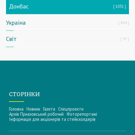
Донбас
1031
Україна
864
Світ
97
СТОРІНКИ
Головна
Новини
Газета
Спецпроекти
Архів Приазовський робочий
Фоторепортажі
Інформацiя для акцiонерiв та стейкхолдерiв