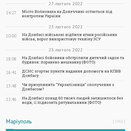
27
лютого
2022
Місто Волноваха на Донеччині остається під
14:27
контролем України
25
лютого
2022
На Донбасі військові відбили атаки російських
10:00
військ, ворог використовує техніку ЗСУ
23
лютого
2022
На Донбасі бойовики обстріляли дитячий садок та
18:08
будинок: поранено мешканку (ФОТО)
ДСНС згортає пункти надання допомоги на КПВВ
16:41
Донбасу
Чи призупинить "Укрзалізниця" сполучення з
13:48
Донбасом?
На Донбасі понад 80 тисяч людей залишилося без
12:46
води, її підвозять рятувальники (ФОТО)
Маріуполь
5960