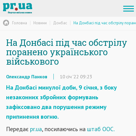
Головна
Новини
Донбас
На Донбасі під час обстрілу поран
На Донбасі під час обстрілу
поранено українського
військового
Олександр Панков
10
січ
'22
09:23
На Донбасі минулої доби, 9 січня, з боку
незаконних збройних формувань
зафіксовано два порушення режиму
припинення вогню.
Передає
pr.ua
, посилаючись на
штаб ООС.