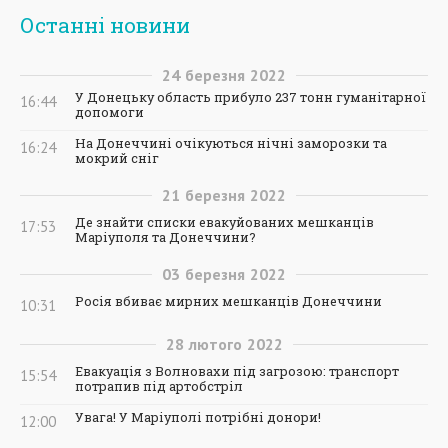
Останні новини
24
березня
2022
У Донецьку область прибуло 237 тонн гуманітарної
16:44
допомоги
На Донеччині очікуються нічні заморозки та
16:24
мокрий сніг
21
березня
2022
Де знайти списки евакуйованих мешканців
17:53
Маріуполя та Донеччини?
03
березня
2022
Росія вбиває мирних мешканців Донеччини
10:31
28
лютого
2022
Евакуація з Волновахи під загрозою: транспорт
15:54
потрапив під артобстріл
Увага! У Маріуполі потрібні донори!
12:00