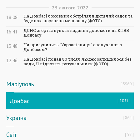
23
лютого
2022
На Донбасі бойовики обстріляли дитячий садок та
18:08
будинок: поранено мешканку (ФОТО)
ДСНС згортає пункти надання допомоги на КПВВ
16:41
Донбасу
Чи призупинить "Укрзалізниця" сполучення з
13:48
Донбасом?
На Донбасі понад 80 тисяч людей залишилося без
12:46
води, її підвозять рятувальники (ФОТО)
Маріуполь
5960
Донбас
1031
Україна
864
Світ
97