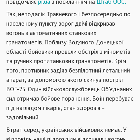
повідомляє
pr.ua
з посиланням на
Штаб ООС.
Так, неподалік Травневого і безпосередньо по
населеному пункту ворог двічі відкривав
вогонь з автоматичних станкових
гранатометів. Поблизу Водяного Донецької
області бойовики провели обстріл з мінометів
та ручних протитанкових гранатометів. Крім
того, противник задіяв безпілотний летальний
апарат, за допомогою якого скинув постріл
ВОГ-25. Один військовослужбовець Об'єднаних
сил отримав бойове поранення. Воїн перебуває
під наглядом лікарів, стан здоров'я –
задовільний.
Втрат серед українських військових немає. У
відповідь наші підрозділи відкривали вогонь,