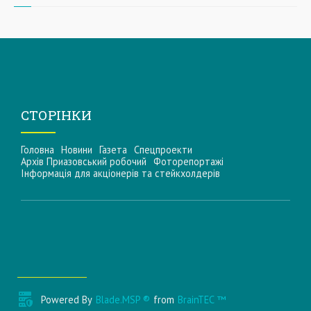
СТОРІНКИ
Головна
Новини
Газета
Спецпроекти
Архів Приазовський робочий
Фоторепортажі
Інформацiя для акцiонерiв та стейкхолдерiв
Powered By
Blade.MSP ®
from
BrainTEC ™