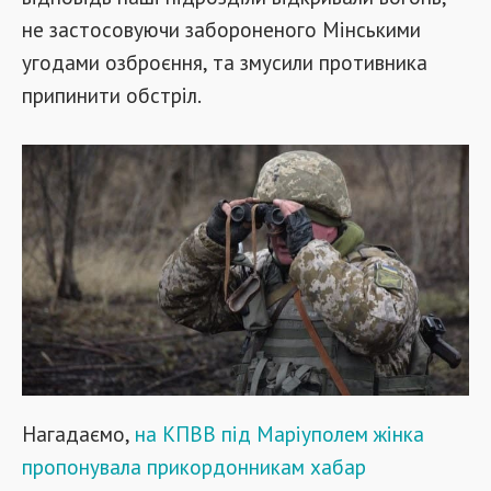
не застосовуючи забороненого Мінськими
угодами озброєння, та змусили противника
припинити обстріл.
Нагадаємо,
на КПВВ під Маріуполем жінка
пропонувала прикордонникам хабар