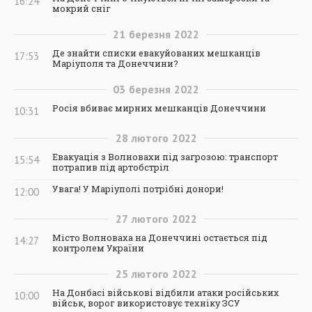
16:24
мокрий сніг
21
березня
2022
Де знайти списки евакуйованих мешканців
17:53
Маріуполя та Донеччини?
03
березня
2022
Росія вбиває мирних мешканців Донеччини
10:31
28
лютого
2022
Евакуація з Волновахи під загрозою: транспорт
15:54
потрапив під артобстріл
Увага! У Маріуполі потрібні донори!
12:00
27
лютого
2022
Місто Волноваха на Донеччині остається під
14:27
контролем України
25
лютого
2022
На Донбасі військові відбили атаки російських
10:00
військ, ворог використовує техніку ЗСУ