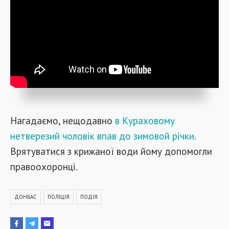
Нагадаємо, нещодавно
в Кураховому
нетверезий чоловік впав до зимовой річки.
Врятуватися з крижаної води йому допомогли
правоохоронці.
ДОНБАС
ПОЛІЦІЯ
ПОДІЯ