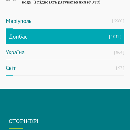
води, її підвозять рятувальники (ФОТО)
Маріуполь
5960
Донбас
1031
Україна
864
Світ
97
СТОРІНКИ