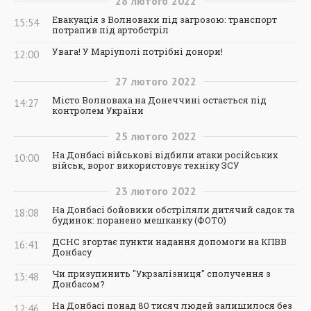
28
лютого
2022
Евакуація з Волновахи під загрозою: транспорт
15:54
потрапив під артобстріл
Увага! У Маріуполі потрібні донори!
12:00
27
лютого
2022
Місто Волноваха на Донеччині остається під
14:27
контролем України
25
лютого
2022
На Донбасі військові відбили атаки російських
10:00
військ, ворог використовує техніку ЗСУ
23
лютого
2022
На Донбасі бойовики обстріляли дитячий садок та
18:08
будинок: поранено мешканку (ФОТО)
ДСНС згортає пункти надання допомоги на КПВВ
16:41
Донбасу
Чи призупинить "Укрзалізниця" сполучення з
13:48
Донбасом?
На Донбасі понад 80 тисяч людей залишилося без
12:46