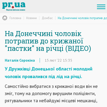
Головна
Новини
Донбас
На Донеччині чоловік потрапив до 
На Донеччині чоловік
потрапив до крижаної
"пастки" на річці (ВІДЕО)
Наталія Сорокіна
15
лют
'22
15:35
У Дружківці Донецької області молодий
чоловік провалився під лід на річці.
Самостійно вибратися з крижаної води він не
зміг, тому на допомогу вирушили поліціянти,
рятувальники та небайдужі місцеві мешканці,