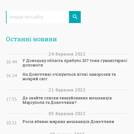
Останні новини
24
березня
2022
У Донецьку область прибуло 237 тонн гуманітарної
16:44
допомоги
На Донеччині очікуються нічні заморозки та
16:24
мокрий сніг
21
березня
2022
Де знайти списки евакуйованих мешканців
17:53
Маріуполя та Донеччини?
03
березня
2022
Росія вбиває мирних мешканців Донеччини
10:31