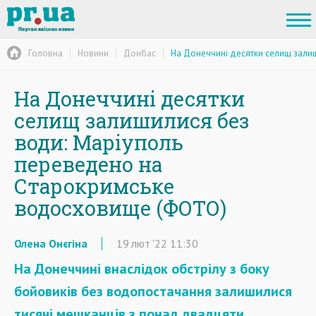
Головна
Новини
Донбас
На Донеччині десятки селищ зали
На Донеччині десятки
селищ залишилися без
води: Маріуполь
переведено на
Старокримське
водосховище (ФОТО)
Олена Онєгіна
19
лют
'22
11:30
На Донеччині внаслідок обстрілу з боку
бойовиків без водопостачання залишилися
тисячі мешканців з понад двадцяти