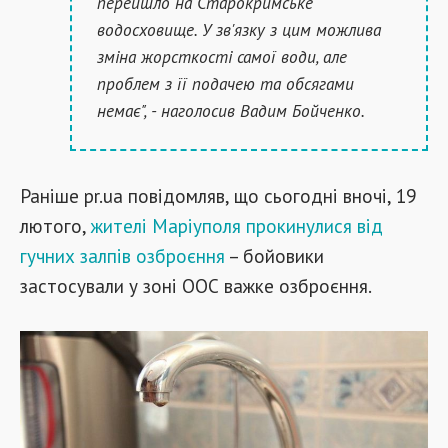
перейшло на Старокримське
водосховище. У зв'язку з цим можлива
зміна жорсткості самої води, але
проблем з її подачею та обсягами
немає", - наголосив Вадим Бойченко.
Раніше pr.ua повідомляв, що сьогодні вночі, 19
лютого,
жителі Маріуполя прокинулися від
гучних залпів озброєння
– бойовики
застосували у зоні ООС важке озброєння.