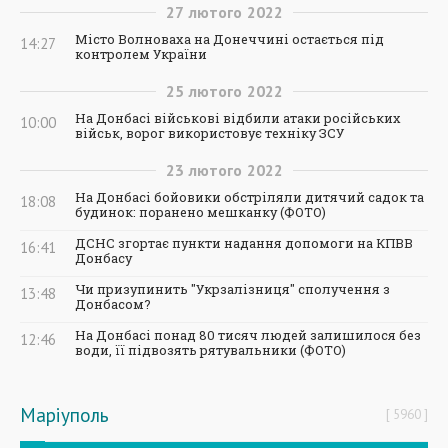
27
лютого
2022
Місто Волноваха на Донеччині остається під
14:27
контролем України
25
лютого
2022
На Донбасі військові відбили атаки російських
10:00
військ, ворог використовує техніку ЗСУ
23
лютого
2022
На Донбасі бойовики обстріляли дитячий садок та
18:08
будинок: поранено мешканку (ФОТО)
ДСНС згортає пункти надання допомоги на КПВВ
16:41
Донбасу
Чи призупинить "Укрзалізниця" сполучення з
13:48
Донбасом?
На Донбасі понад 80 тисяч людей залишилося без
12:46
води, її підвозять рятувальники (ФОТО)
Маріуполь
5960