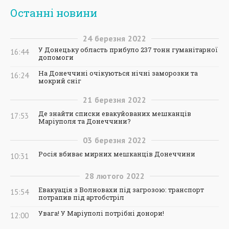
Останні новини
24
березня
2022
У Донецьку область прибуло 237 тонн гуманітарної
16:44
допомоги
На Донеччині очікуються нічні заморозки та
16:24
мокрий сніг
21
березня
2022
Де знайти списки евакуйованих мешканців
17:53
Маріуполя та Донеччини?
03
березня
2022
Росія вбиває мирних мешканців Донеччини
10:31
28
лютого
2022
Евакуація з Волновахи під загрозою: транспорт
15:54
потрапив під артобстріл
Увага! У Маріуполі потрібні донори!
12:00