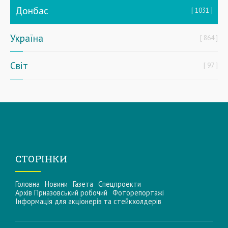
Донбас
1031
Україна
864
Світ
97
СТОРІНКИ
Головна
Новини
Газета
Спецпроекти
Архів Приазовський робочий
Фоторепортажі
Інформацiя для акцiонерiв та стейкхолдерiв