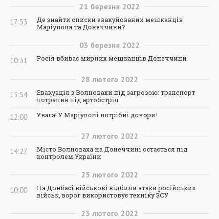
21
березня
2022
Де знайти списки евакуйованих мешканців
17:53
Маріуполя та Донеччини?
03
березня
2022
Росія вбиває мирних мешканців Донеччини
10:31
28
лютого
2022
Евакуація з Волновахи під загрозою: транспорт
15:54
потрапив під артобстріл
Увага! У Маріуполі потрібні донори!
12:00
27
лютого
2022
Місто Волноваха на Донеччині остається під
14:27
контролем України
25
лютого
2022
На Донбасі військові відбили атаки російських
10:00
військ, ворог використовує техніку ЗСУ
23
лютого
2022