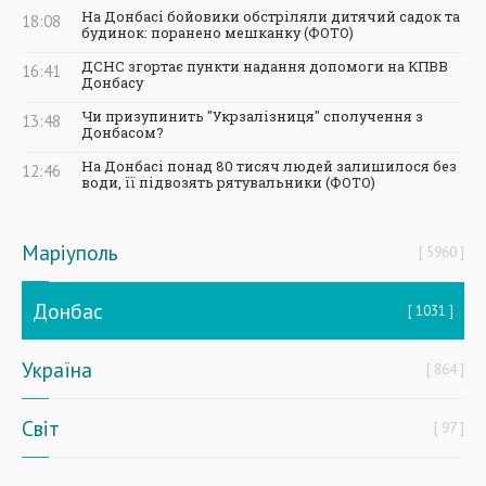
На Донбасі бойовики обстріляли дитячий садок та
18:08
будинок: поранено мешканку (ФОТО)
ДСНС згортає пункти надання допомоги на КПВВ
16:41
Донбасу
Чи призупинить "Укрзалізниця" сполучення з
13:48
Донбасом?
На Донбасі понад 80 тисяч людей залишилося без
12:46
води, її підвозять рятувальники (ФОТО)
Маріуполь
5960
Донбас
1031
Україна
864
Світ
97