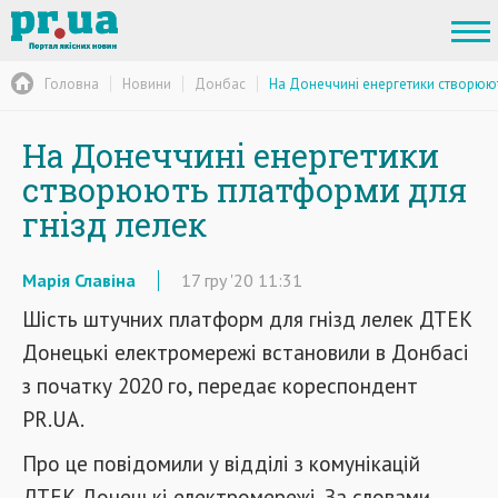
Головна
Новини
Донбас
На Донеччині енергетики створюю
На Донеччині енергетики
створюють платформи для
гнізд лелек
Марія Славіна
17
гру
'20
11:31
Шість
штучних
платформ
для
гнізд
лелек
ДТЕК
Донецькі
електромережі
встановили
в
Донбасі
з
початку
2020
го,
передає кореспондент
PR.UA.
Про це повідомили у відділі з комунікацій
ДТЕК Донецькі електромережі. За словами