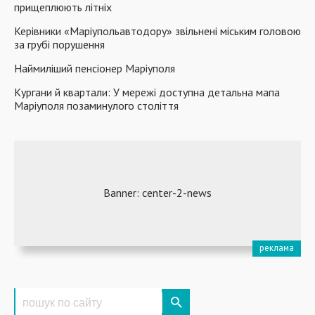
прищеплюють літніх
Керівники «Маріупольавтодору» звільнені міським головою
за грубі порушення
Наймиліший пенсіонер Маріуполя
Кургани й квартали: У мережі доступна детальна мапа
Маріуполя позаминулого століття