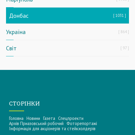
Донбас
1031
Україна
864
Світ
97
СТОРІНКИ
Головна
Новини
Газета
Спецпроекти
Архів Приазовський робочий
Фоторепортажі
Інформацiя для акцiонерiв та стейкхолдерiв