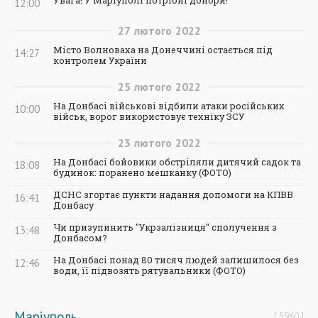
12:00
27
лютого
2022
Місто Волноваха на Донеччині остається під
14:27
контролем України
25
лютого
2022
На Донбасі військові відбили атаки російських
10:00
військ, ворог використовує техніку ЗСУ
23
лютого
2022
На Донбасі бойовики обстріляли дитячий садок та
18:08
будинок: поранено мешканку (ФОТО)
ДСНС згортає пункти надання допомоги на КПВВ
16:41
Донбасу
Чи призупинить "Укрзалізниця" сполучення з
13:48
Донбасом?
На Донбасі понад 80 тисяч людей залишилося без
12:46
води, її підвозять рятувальники (ФОТО)
Маріуполь
5960