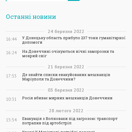
Останні новини
24
березня
2022
У Донецьку область прибуло 237 тонн гуманітарної
16:44
допомоги
На Донеччині очікуються нічні заморозки та
16:24
мокрий сніг
21
березня
2022
Де знайти списки евакуйованих мешканців
17:53
Маріуполя та Донеччини?
03
березня
2022
Росія вбиває мирних мешканців Донеччини
10:31
28
лютого
2022
Евакуація з Волновахи під загрозою: транспорт
15:54
потрапив під артобстріл
Увага! У Маріуполі потрібні донори!