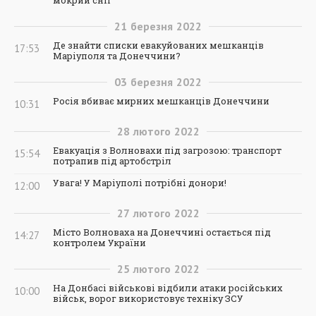
мокрий сніг
21
березня
2022
Де знайти списки евакуйованих мешканців
17:53
Маріуполя та Донеччини?
03
березня
2022
Росія вбиває мирних мешканців Донеччини
10:31
28
лютого
2022
Евакуація з Волновахи під загрозою: транспорт
15:54
потрапив під артобстріл
Увага! У Маріуполі потрібні донори!
12:00
27
лютого
2022
Місто Волноваха на Донеччині остається під
14:27
контролем України
25
лютого
2022
На Донбасі військові відбили атаки російських
10:00
військ, ворог використовує техніку ЗСУ