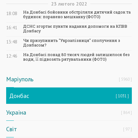
23
лютого
2022
На Донбасі бойовики обстріляли дитячий садок та
18:08
будинок: поранено мешканку (ФОТО)
ДСНС згортає пункти надання допомоги на КПВВ
16:41
Донбасу
Чи призупинить "Укрзалізниця" сполучення з
13:48
Донбасом?
На Донбасі понад 80 тисяч людей залишилося без
12:46
води, її підвозять рятувальники (ФОТО)
Маріуполь
5960
Донбас
1031
Україна
864
Світ
97