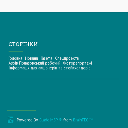
СТОРІНКИ
Головна
Новини
Газета
Спецпроекти
Архів Приазовський робочий
Фоторепортажі
Інформацiя для акцiонерiв та стейкхолдерiв
Powered By
Blade.MSP ®
from
BrainTEC ™