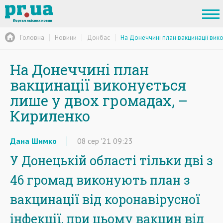
Головна
Новини
Донбас
На Донеччині план вакцинації вик
На Донеччині план
вакцинації виконується
лише у двох громадах, –
Кириленко
Дана Шимко
08
сер
'21
09:23
У Донецькій області тільки дві з
46 громад виконують план з
вакцинації від коронавірусної
інфекції, при цьому вакцин від