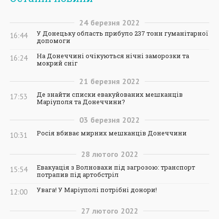
24
березня
2022
У Донецьку область прибуло 237 тонн гуманітарної
16:44
допомоги
На Донеччині очікуються нічні заморозки та
16:24
мокрий сніг
21
березня
2022
Де знайти списки евакуйованих мешканців
17:53
Маріуполя та Донеччини?
03
березня
2022
Росія вбиває мирних мешканців Донеччини
10:31
28
лютого
2022
Евакуація з Волновахи під загрозою: транспорт
15:54
потрапив під артобстріл
Увага! У Маріуполі потрібні донори!
12:00
27
лютого
2022