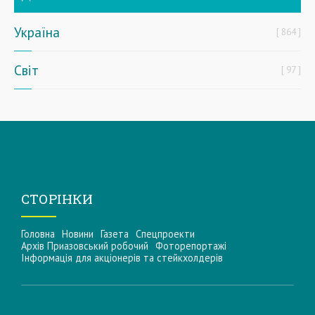
Україна
864
Світ
97
СТОРІНКИ
Головна
Новини
Газета
Спецпроекти
Архів Приазовський робочий
Фоторепортажі
Інформацiя для акцiонерiв та стейкхолдерiв