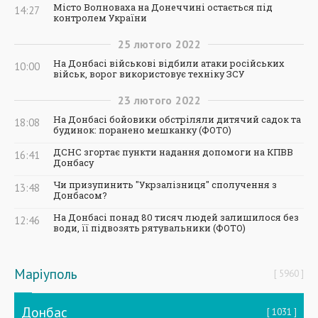
Місто Волноваха на Донеччині остається під
14:27
контролем України
25
лютого
2022
На Донбасі військові відбили атаки російських
10:00
військ, ворог використовує техніку ЗСУ
23
лютого
2022
На Донбасі бойовики обстріляли дитячий садок та
18:08
будинок: поранено мешканку (ФОТО)
ДСНС згортає пункти надання допомоги на КПВВ
16:41
Донбасу
Чи призупинить "Укрзалізниця" сполучення з
13:48
Донбасом?
На Донбасі понад 80 тисяч людей залишилося без
12:46
води, її підвозять рятувальники (ФОТО)
Маріуполь
5960
Донбас
1031