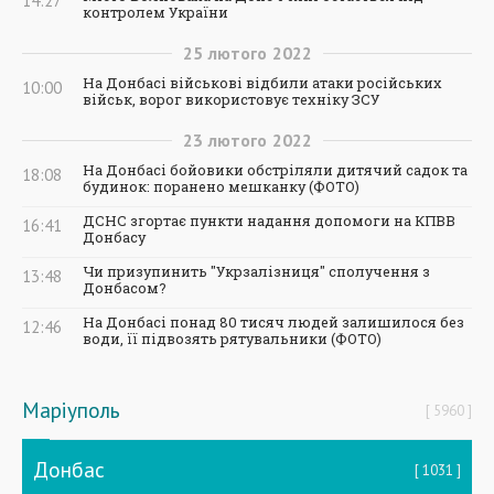
14:27
контролем України
25
лютого
2022
На Донбасі військові відбили атаки російських
10:00
військ, ворог використовує техніку ЗСУ
23
лютого
2022
На Донбасі бойовики обстріляли дитячий садок та
18:08
будинок: поранено мешканку (ФОТО)
ДСНС згортає пункти надання допомоги на КПВВ
16:41
Донбасу
Чи призупинить "Укрзалізниця" сполучення з
13:48
Донбасом?
На Донбасі понад 80 тисяч людей залишилося без
12:46
води, її підвозять рятувальники (ФОТО)
Маріуполь
5960
Донбас
1031