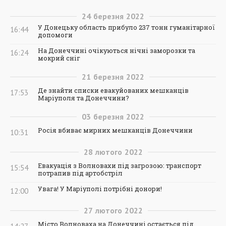
24
березня
2022
У Донецьку область прибуло 237 тонн гуманітарної
16:44
допомоги
На Донеччині очікуються нічні заморозки та
16:24
мокрий сніг
21
березня
2022
Де знайти списки евакуйованих мешканців
17:53
Маріуполя та Донеччини?
03
березня
2022
Росія вбиває мирних мешканців Донеччини
10:31
28
лютого
2022
Евакуація з Волновахи під загрозою: транспорт
15:54
потрапив під артобстріл
Увага! У Маріуполі потрібні донори!
12:00
27
лютого
2022
Місто Волноваха на Донеччині остається під