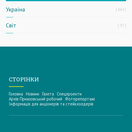
Україна
864
Світ
97
СТОРІНКИ
Головна
Новини
Газета
Спецпроекти
Архів Приазовський робочий
Фоторепортажі
Інформацiя для акцiонерiв та стейкхолдерiв