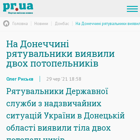
Головна
Новини
Донбас
На Донеччині рятувальники вияви
На Донеччині
рятувальники виявили
двох потопельників
Олег Рисьєв
29
чер
'21
18:58
Рятувальники Державної
служби з надзвичайних
ситуацій України в Донецькій
області виявили тіла двох
потопельників.