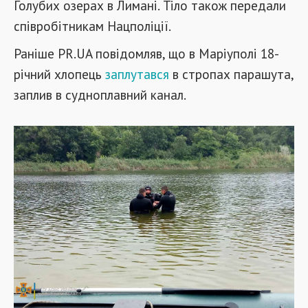
Голубих озерах в Лимані. Тіло також передали
співробітникам Нацполіції.
Раніше PR.UA повідомляв, що в Маріуполі 18-
річний хлопець
заплутався
в стропах парашута,
заплив в судноплавний канал.