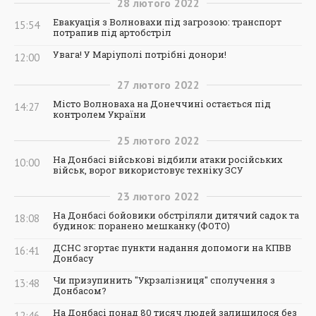
28
лютого
2022
Евакуація з Волновахи під загрозою: транспорт
15:54
потрапив під артобстріл
Увага! У Маріуполі потрібні донори!
12:00
27
лютого
2022
Місто Волноваха на Донеччині остається під
14:27
контролем України
25
лютого
2022
На Донбасі військові відбили атаки російських
10:00
військ, ворог використовує техніку ЗСУ
23
лютого
2022
На Донбасі бойовики обстріляли дитячий садок та
18:08
будинок: поранено мешканку (ФОТО)
ДСНС згортає пункти надання допомоги на КПВВ
16:41
Донбасу
Чи призупинить "Укрзалізниця" сполучення з
13:48
Донбасом?
На Донбасі понад 80 тисяч людей залишилося без
12:46