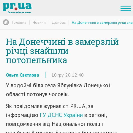
Головна
Новини
Донбас
На Донеччині в замерзлій річці з
На Донеччині в замерзлій
річці знайшли
потопельника
Ольга Свєтлова
10
гру
'20
12:40
У водоймі біля села Яблунівка Донецької
області потонув чоловік.
Як повідомляє журналіст PR.UA, за
інформацією
ГУ ДСНС України
в регіоні,
повідомлення від Національної поліції
надійшло 8 грудня. Була потрібна допомога,