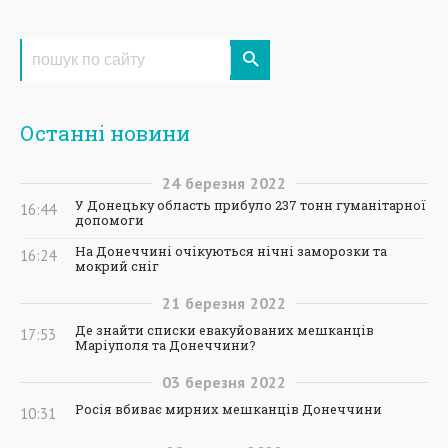
Останні новини
24
березня
2022
У Донецьку область прибуло 237 тонн гуманітарної
16:44
допомоги
На Донеччині очікуються нічні заморозки та
16:24
мокрий сніг
21
березня
2022
Де знайти списки евакуйованих мешканців
17:53
Маріуполя та Донеччини?
03
березня
2022
Росія вбиває мирних мешканців Донеччини
10:31