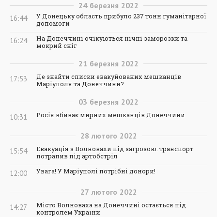
24
березня
2022
У Донецьку область прибуло 237 тонн гуманітарної
16:44
допомоги
На Донеччині очікуються нічні заморозки та
16:24
мокрий сніг
21
березня
2022
Де знайти списки евакуйованих мешканців
17:53
Маріуполя та Донеччини?
03
березня
2022
Росія вбиває мирних мешканців Донеччини
10:31
28
лютого
2022
Евакуація з Волновахи під загрозою: транспорт
15:54
потрапив під артобстріл
Увага! У Маріуполі потрібні донори!
12:00
27
лютого
2022
Місто Волноваха на Донеччині остається під
14:27
контролем України