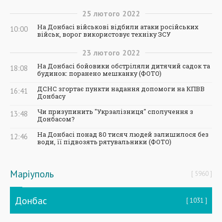
25
лютого
2022
На Донбасі військові відбили атаки російських
10:00
військ, ворог використовує техніку ЗСУ
23
лютого
2022
На Донбасі бойовики обстріляли дитячий садок та
18:08
будинок: поранено мешканку (ФОТО)
ДСНС згортає пункти надання допомоги на КПВВ
16:41
Донбасу
Чи призупинить "Укрзалізниця" сполучення з
13:48
Донбасом?
На Донбасі понад 80 тисяч людей залишилося без
12:46
води, її підвозять рятувальники (ФОТО)
Маріуполь
5960
Донбас
1031