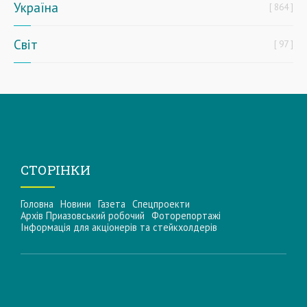
Україна
864
Світ
97
СТОРІНКИ
Головна
Новини
Газета
Спецпроекти
Архів Приазовський робочий
Фоторепортажі
Інформацiя для акцiонерiв та стейкхолдерiв