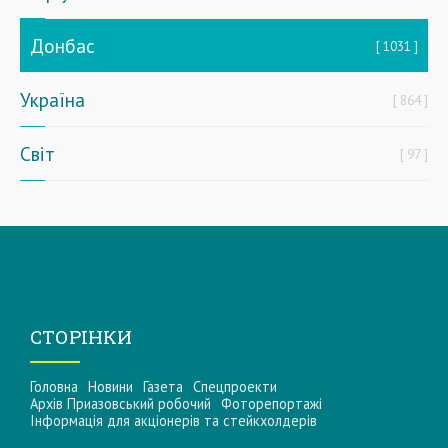
Донбас
1031
Україна
864
Світ
97
СТОРІНКИ
Головна
Новини
Газета
Спецпроекти
Архів Приазовський робочий
Фоторепортажі
Інформацiя для акцiонерiв та стейкхолдерiв