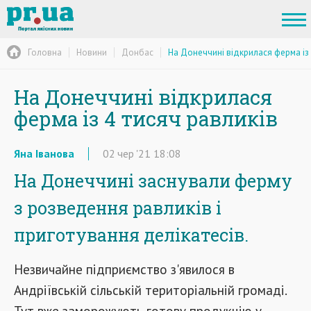
Головна
Новини
Донбас
На Донеччині відкрилася ферма із 
На Донеччині відкрилася
ферма із 4 тисяч равликів
Яна Іванова
02
чер
'21
18:08
На Донеччині заснували ферму
з розведення равликів і
приготування делікатесів.
Незвичайне підприємство з'явилося в
Андріївській сільській територіальній громаді.
Тут вже заморожують готову продукцію у