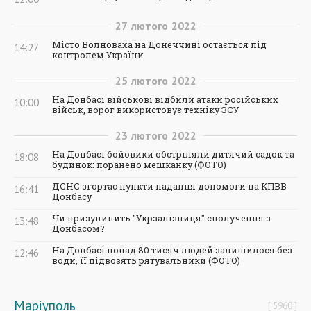
27
лютого
2022
Місто Волноваха на Донеччині остається під
14:27
контролем України
25
лютого
2022
На Донбасі військові відбили атаки російських
10:00
військ, ворог використовує техніку ЗСУ
23
лютого
2022
На Донбасі бойовики обстріляли дитячий садок та
18:08
будинок: поранено мешканку (ФОТО)
ДСНС згортає пункти надання допомоги на КПВВ
16:41
Донбасу
Чи призупинить "Укрзалізниця" сполучення з
13:48
Донбасом?
На Донбасі понад 80 тисяч людей залишилося без
12:46
води, її підвозять рятувальники (ФОТО)
Маріуполь
5960