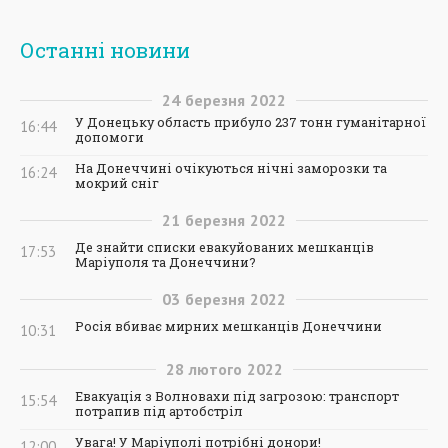
Останні новини
24
березня
2022
У Донецьку область прибуло 237 тонн гуманітарної
16:44
допомоги
На Донеччині очікуються нічні заморозки та
16:24
мокрий сніг
21
березня
2022
Де знайти списки евакуйованих мешканців
17:53
Маріуполя та Донеччини?
03
березня
2022
Росія вбиває мирних мешканців Донеччини
10:31
28
лютого
2022
Евакуація з Волновахи під загрозою: транспорт
15:54
потрапив під артобстріл
Увага! У Маріуполі потрібні донори!
12:00