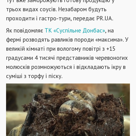
трьох видах соусів. Незабаром будуть
проходити і гастро-тури, передає PR.UA.
Як повідомляє
ТК «Суспільне Донбас»
, на
фермі розводять равликів породи «максима». У
великій кімнаті при вологому повітрі з +15
градусами 4 тисячі представників черевоногих
молюсків розмножуються і відкладають ікру в
суміші з торфу і піску.