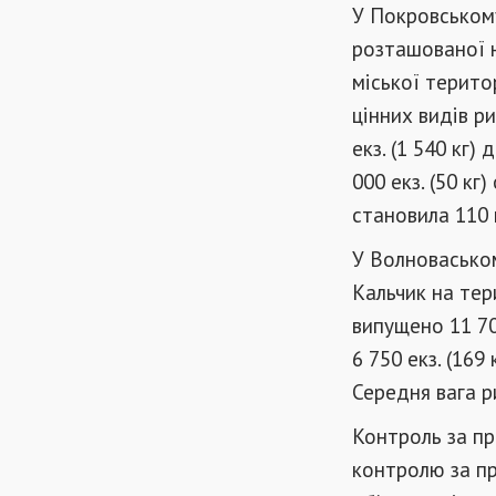
У Покровському
розташованої н
міської терито
цінних видів ри
екз. (1 540 кг)
000 екз. (50 кг
становила 110 г
У Волноваськом
Кальчик на тер
випущено 11 70
6 750 екз. (169 
Середня вага р
Контроль за пр
контролю за пр