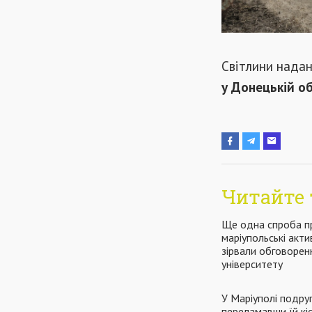
Світлини нада
у Донецькій об
Читайте 
Ще одна спроба п
маріупольські акти
зірвали обговорен
університету
У Маріуполі подруг
переламавши їй кі