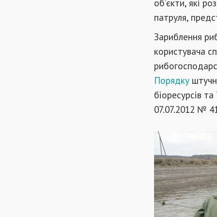
об’єкти, які р
патруля, предс
Зариблення ри
користувача сп
рибогосподарсь
Порядку
штучно
біоресурсів та
07.07.2012 № 4