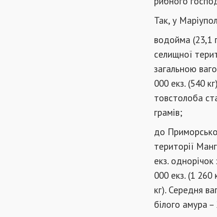
рибного господ
Так, у Маріупо
водойма (23,1 
селищної терит
загальною вагою
000 екз. (540 кг
товстолоба стан
грамів;
до Приморськог
території Манг
екз. однорічок 
000 екз. (1 260 
кг). Середня в
білого амура – 