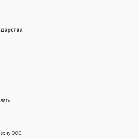
одарства
блять
в зону ООС