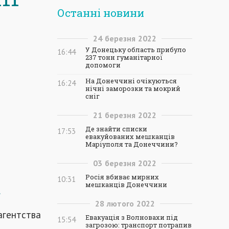
Останні новини
24
березня
2022
У Донецьку область прибуло
16:44
237 тонн гуманітарної
допомоги
На Донеччині очікуються
16:24
нічні заморозки та мокрий
сніг
21
березня
2022
Де знайти списки
17:53
евакуйованих мешканців
Маріуполя та Донеччини?
03
березня
2022
Росія вбиває мирних
10:31
мешканців Донеччини
.
28
лютого
2022
агентства
Евакуація з Волновахи під
15:54
загрозою: транспорт потрапив