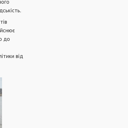
ного
дськість.
тів
ійснює
о до
ітики від