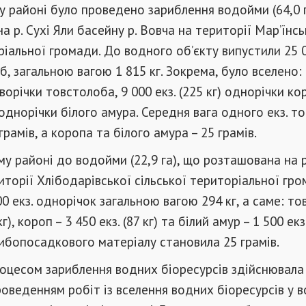
 районі було проведено зариблення водойми (64,0 г
а р. Сухі Яли басейну р. Вовча на території Мар’їнсь
ріальної громади. До водного об’єкту випустили 25 0
б, загальною вагою 1 815 кг. Зокрема, було вселено:
 дворічки товстолоба, 9 000 екз. (225 кг) однорічки ко
) однорічки білого амура. Середня вага одного екз. 
рамів, а коропа та білого амура – 25 грамів.
у районі до водойми (22,9 га), що розташована на 
иторії Хлібодарівської сільської територіальної гро
0 екз. однорічок загальною вагою 294 кг, а саме: то
кг), короп – 3 450 екз. (87 кг) та білий амур – 1 500 екз.
ибопосадкового матеріалу становила 25 грамів.
оцесом зариблення водних біоресурсів здійснювала 
оведенням робіт із вселення водних біоресурсів у в