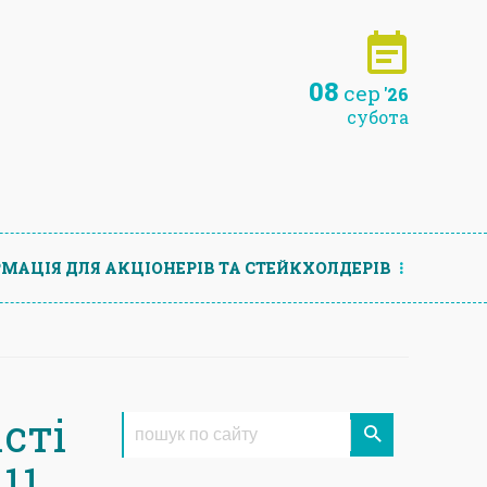
08
сер
'26
субота
МАЦIЯ ДЛЯ АКЦIОНЕРIВ ТА СТЕЙКХОЛДЕРIВ
сті
11