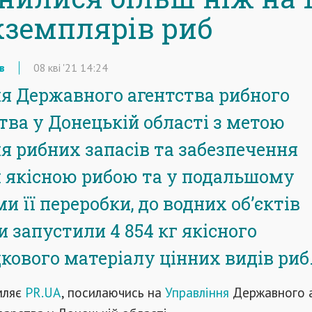
екземплярів риб
в
08
кві
'21
14:24
я Державного агентства рибного
тва у Донецькій області з метою
я рибних запасів та забезпечення
 якісною рибою та у подальшому
и її переробки, до водних об’єктів
 запустили 4 854 кг якісного
кового матеріалу цінних видів риб
мляє
PR.UA
, посилаючись на
Управління
Державного 