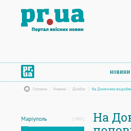
НОВИНИ
Головна
Новини
Донбас
На Донеччині водойми 
На До
Маріуполь
5960
попов