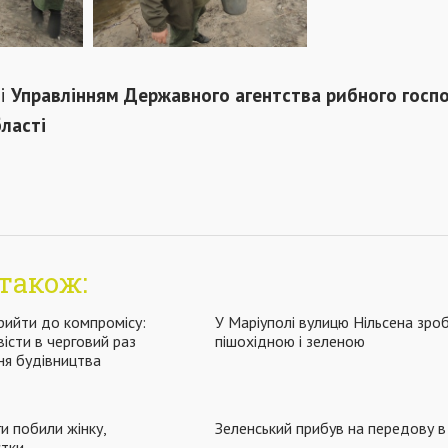
ні
Управлінням Державного агентства рибного госп
ласті
також:
рийти до компромісу:
У Маріуполі вулицю Нільсена зро
вісти в черговий раз
пішохідною і зеленою
ня будівництва
и побили жінку,
Зеленський прибув на передову 
стки