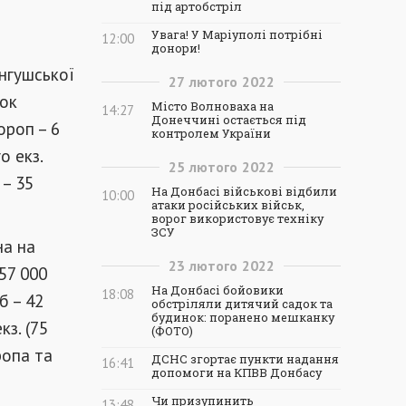
під артобстріл
Увага! У Маріуполі потрібні
12:00
донори!
ангушської
27
лютого
2022
чок
Місто Волноваха на
14:27
Донеччині остається під
ороп – 6
контролем України
о екз.
25
лютого
2022
 – 35
На Донбасі військові відбили
10:00
атаки російських військ,
ворог використовує техніку
ЗСУ
на на
23
лютого
2022
57 000
На Донбасі бойовики
18:08
б – 42
обстріляли дитячий садок та
будинок: поранено мешканку
кз. (75
(ФОТО)
ропа та
ДСНС згортає пункти надання
16:41
допомоги на КПВВ Донбасу
Чи призупинить
13:48