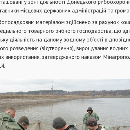
озташовані у зоні діяльності Донецького рибоохорон
тавники місцевих державних адміністрацій та грома
бопосадковим матеріалом здійснено за рахунок кош
еціального товарного рибного господарства, що зд
ку діяльність на даному водному об’єкті відповідн
го розведення (відтворення), вирощування водних
 їх використання, затвердженого наказом Мінагропол
14.