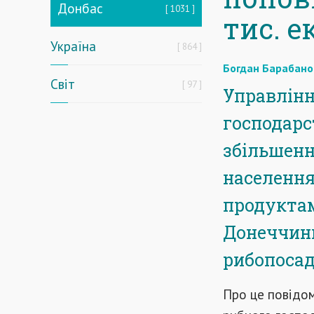
Донбас
1031
тис. 
Україна
864
Богдан Барабано
Світ
97
Управлінн
господарс
збільшенн
населення
продуктам
Донеччини
рибопосад
Про це повідо