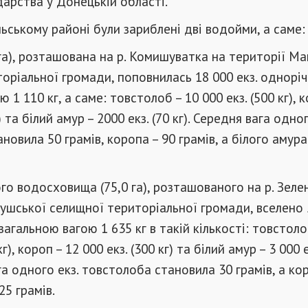
арства у Донецькій області.
льському районі були зариблені дві водойми, а саме:
га), розташована на р. Комишуватка на території М
оріальної громади, поповнилась 18 000 екз. однорі
 1 110 кг, а саме: товстолоб – 10 000 екз. (500 кг), к
) та білий амур – 2000 екз. (70 кг). Середня вага одног
овила 50 грамів, коропа – 90 грамів, а білого амура
о водосховища (75,0 га), розташованого на р. Зеле
ушської селищної територіальної громади, вселено 
загальною вагою 1 635 кг в такій кількості: товстоло
кг), короп – 12 000 екз. (300 кг) та білий амур – 3 000 е
ага одного екз. товстолоба становила 30 грамів, а ко
25 грамів.