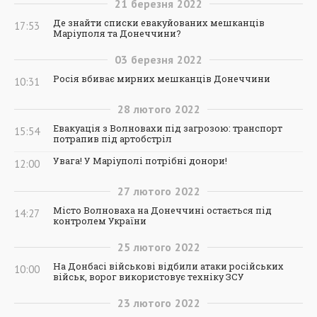
21
березня
2022
Де знайти списки евакуйованих мешканців
17:53
Маріуполя та Донеччини?
03
березня
2022
Росія вбиває мирних мешканців Донеччини
10:31
28
лютого
2022
Евакуація з Волновахи під загрозою: транспорт
15:54
потрапив під артобстріл
Увага! У Маріуполі потрібні донори!
12:00
27
лютого
2022
Місто Волноваха на Донеччині остається під
14:27
контролем України
25
лютого
2022
На Донбасі військові відбили атаки російських
10:00
військ, ворог використовує техніку ЗСУ
23
лютого
2022