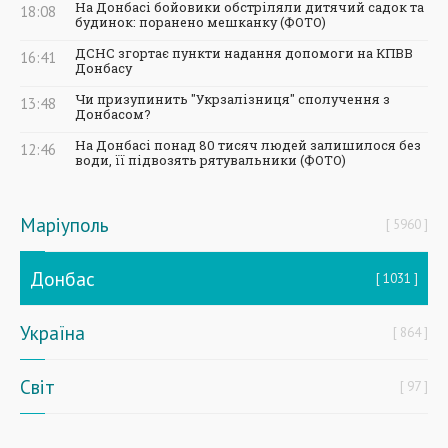
На Донбасі бойовики обстріляли дитячий садок та
18:08
будинок: поранено мешканку (ФОТО)
ДСНС згортає пункти надання допомоги на КПВВ
16:41
Донбасу
Чи призупинить "Укрзалізниця" сполучення з
13:48
Донбасом?
На Донбасі понад 80 тисяч людей залишилося без
12:46
води, її підвозять рятувальники (ФОТО)
Маріуполь
5960
Донбас
1031
Україна
864
Світ
97