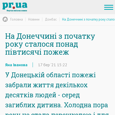
Головна
Новини
Донбас
На Донеччині з початку року стал
На Донеччині з початку
року сталося понад
півтисячі пожеж
Яна Іванова
17
бер
'21
15:22
У Донецькій області пожежі
забрали життя декількох
десятків людей - серед
загиблих дитина. Холодна пора
року не стала перешкодою і для