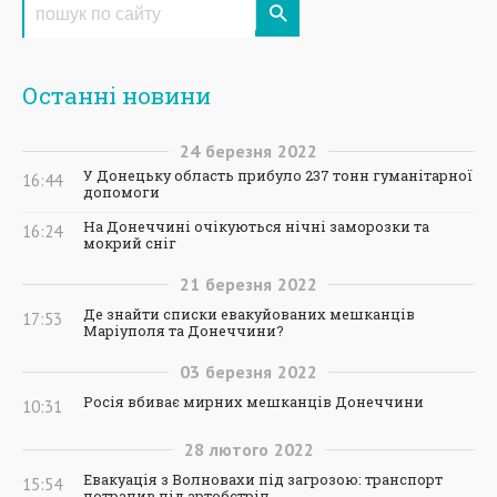
Останні новини
24
березня
2022
У Донецьку область прибуло 237 тонн гуманітарної
16:44
допомоги
На Донеччині очікуються нічні заморозки та
16:24
мокрий сніг
21
березня
2022
Де знайти списки евакуйованих мешканців
17:53
Маріуполя та Донеччини?
03
березня
2022
Росія вбиває мирних мешканців Донеччини
10:31
28
лютого
2022
Евакуація з Волновахи під загрозою: транспорт
15:54
потрапив під артобстріл