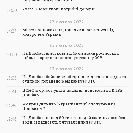
Увага! У Маріуполі потрібні донори!
12:00
27
лютого
2022
Місто Волноваха на Донеччині остається під
14:27
контролем України
25
лютого
2022
На Донбасі військові відбили атаки російських
10:00
військ, ворог використовує техніку ЗСУ
23
лютого
2022
На Донбасі бойовики обстріляли дитячий садок та
18:08
будинок: поранено мешканку (ФОТО)
ДСНС згортає пункти надання допомоги на КПВВ
16:41
Донбасу
Чи призупинить "Укрзалізниця" сполучення з
13:48
Донбасом?
На Донбасі понад 80 тисяч людей залишилося без
12:46
води, її підвозять рятувальники (ФОТО)