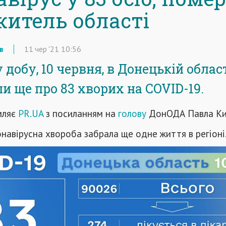
житель області
в
11
чер
'21
10:56
добу, 10 червня, в Донецькій облас
и ще про 83 хворих на COVID-19.
мляє
PR.UA
з посиланням на
голову
ДонОДА Павла Ки
онавірусна хвороба забрала ще одне життя в регіоні