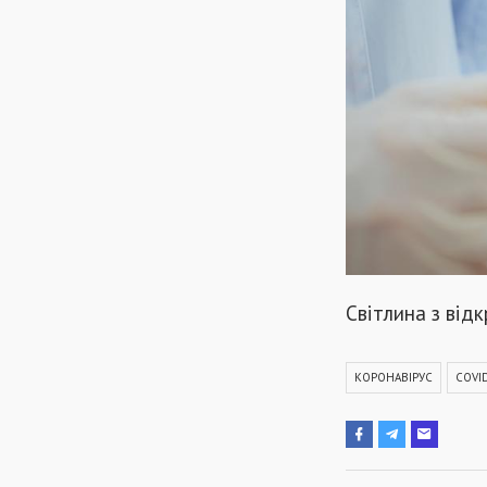
Світлина з від
КОРОНАВІРУС
COVI