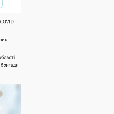
 COVID-
ьних
області
 бригади