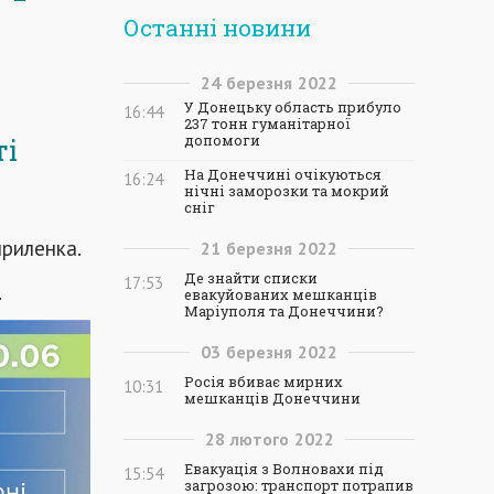
Останні новини
24
березня
2022
У Донецьку область прибуло
16:44
237 тонн гуманітарної
допомоги
ті
На Донеччині очікуються
16:24
нічні заморозки та мокрий
сніг
риленка.
21
березня
2022
Де знайти списки
17:53
.
евакуйованих мешканців
Маріуполя та Донеччини?
03
березня
2022
Росія вбиває мирних
10:31
мешканців Донеччини
28
лютого
2022
Евакуація з Волновахи під
15:54
загрозою: транспорт потрапив