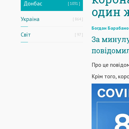
Донбас
1031
один 
Україна
864
Богдан Барабано
Світ
97
За минулу 
повідомил
Про це повідо
Крім того, кор