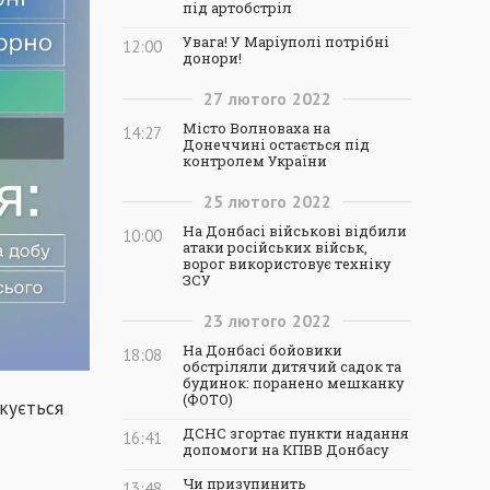
під артобстріл
Увага! У Маріуполі потрібні
12:00
донори!
27
лютого
2022
Місто Волноваха на
14:27
Донеччині остається під
контролем України
25
лютого
2022
На Донбасі військові відбили
10:00
атаки російських військ,
ворог використовує техніку
ЗСУ
23
лютого
2022
На Донбасі бойовики
18:08
обстріляли дитячий садок та
будинок: поранено мешканку
(ФОТО)
ікується
ДСНС згортає пункти надання
16:41
допомоги на КПВВ Донбасу
Чи призупинить
13:48