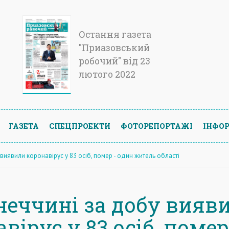
Остання газета
"Приазовський
робочий" від 23
лютого 2022
ГАЗЕТА
СПЕЦПРОЕКТИ
ФОТОРЕПОРТАЖІ
ІНФОР
виявили коронавірус у 83 осіб, помер - один житель області
неччині за добу вияв
вірус у 83 осіб, помер