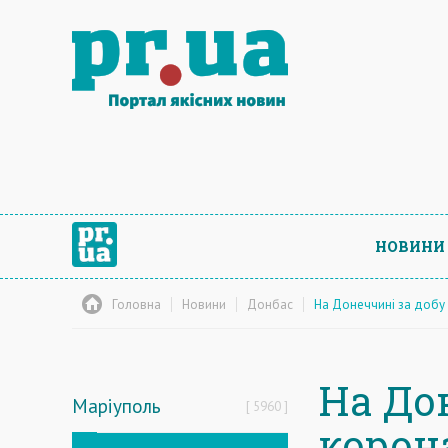
НОВИНИ
Головна
Новини
Донбас
На Донеччині за добу 
На До
Маріуполь
5960
корона