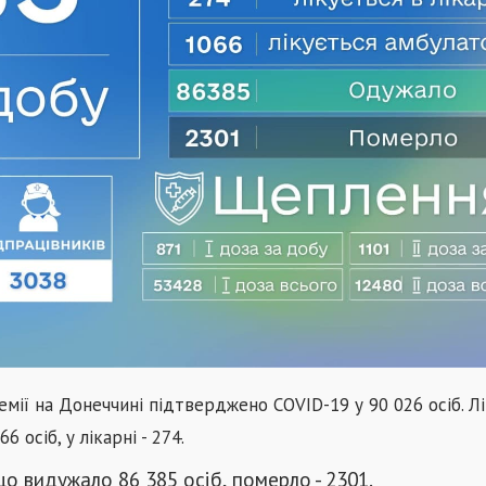
емії на Донеччині підтверджено COVID-19 у 90 026 осіб. Л
6 осіб, у лікарні - 274.
що видужало 86 385 осіб, померло - 2301.