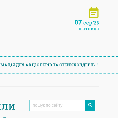
07
сер
'26
п'ятниця
МАЦIЯ ДЛЯ АКЦIОНЕРIВ ТА СТЕЙКХОЛДЕРIВ
или
 -