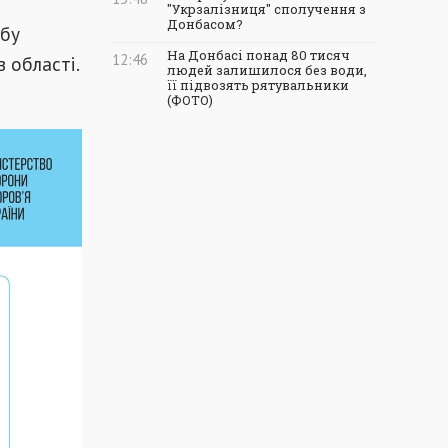
"Укрзалізниця" сполучення з
Донбасом?
обу
На Донбасі понад 80 тисяч
12:46
 області.
людей залишилося без води,
її підвозять рятувальники
(ФОТО)