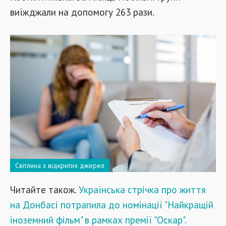
виїжджали на допомогу 263 рази.
Світлина з відкритих джерел
Читайте також.
Українська стрічка про життя
на Донбасі потрапила до номінації "Найкращій
іноземний фільм" в рамках премії "Оскар".