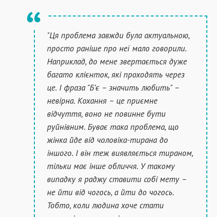
"Ця проблема завжди була актуальною,
просто раніше про неї мало говорили.
Наприклад, до мене звертається дуже
багато клієнток, які проходять через
це. І фраза "Б’є – значить любить" –
невірна. Кохання – це приємне
відчуття, воно не повинне бути
руйнівним. Буває така проблема, що
жінка йде від чоловіка-тирана до
іншого. І він теж виявляється тираном,
тільки має інше обличчя. У такому
випадку я раджу ставити собі мету –
не йти від чогось, а йти до чогось.
Тобто, коли людина хоче стати