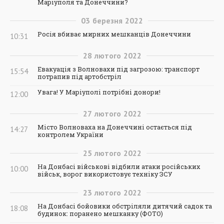
Маріуполя та Донеччини?
03
березня
2022
Росія вбиває мирних мешканців Донеччини
10:31
28
лютого
2022
Евакуація з Волновахи під загрозою: транспорт
15:54
потрапив під артобстріл
Увага! У Маріуполі потрібні донори!
12:00
27
лютого
2022
Місто Волноваха на Донеччині остається під
14:27
контролем України
25
лютого
2022
На Донбасі військові відбили атаки російських
10:00
військ, ворог використовує техніку ЗСУ
23
лютого
2022
На Донбасі бойовики обстріляли дитячий садок та
18:08
будинок: поранено мешканку (ФОТО)