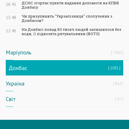
ДСНС згортає пункти надання допомоги на КПВВ
16:41
Донбасу
Чи призупинить "Укрзалізниця" сполучення з
13:48
Донбасом?
На Донбасі понад 80 тисяч людей залишилося без
12:46
води, її підвозять рятувальники (ФОТО)
Маріуполь
5960
Донбас
1031
Україна
864
Світ
97