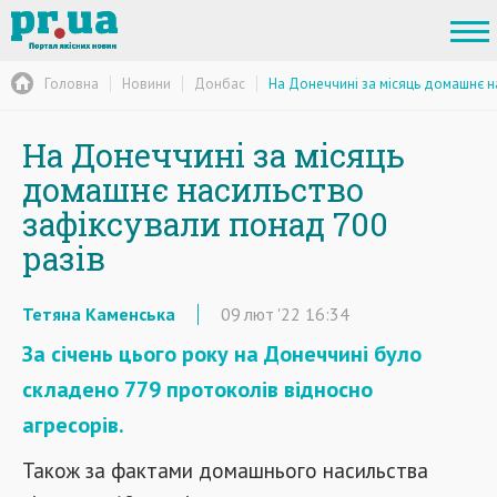
Головна
Новини
Донбас
На Донеччині за місяць домашнє н
На Донеччині за місяць
домашнє насильство
зафіксували понад 700
разів
Тетяна Каменська
09
лют
'22
16:34
За січень цього року на Донеччині було
складено 779 протоколів відносно
агресорів.
Також за фактами домашнього насильства