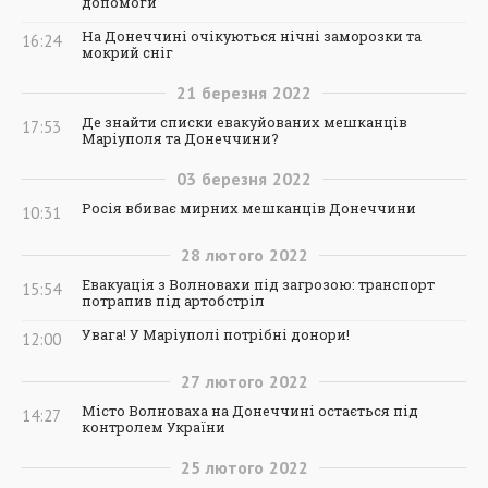
допомоги
На Донеччині очікуються нічні заморозки та
16:24
мокрий сніг
21
березня
2022
Де знайти списки евакуйованих мешканців
17:53
Маріуполя та Донеччини?
03
березня
2022
Росія вбиває мирних мешканців Донеччини
10:31
28
лютого
2022
Евакуація з Волновахи під загрозою: транспорт
15:54
потрапив під артобстріл
Увага! У Маріуполі потрібні донори!
12:00
27
лютого
2022
Місто Волноваха на Донеччині остається під
14:27
контролем України
25
лютого
2022