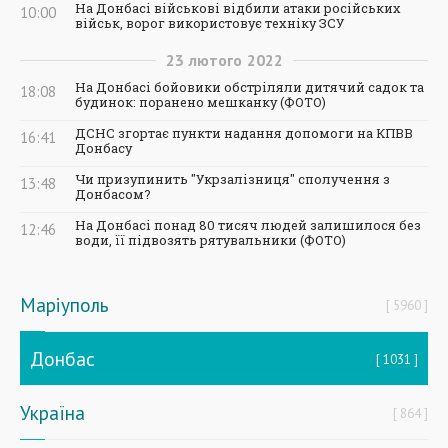
На Донбасі військові відбили атаки російських
10:00
військ, ворог використовує техніку ЗСУ
23
лютого
2022
На Донбасі бойовики обстріляли дитячий садок та
18:08
будинок: поранено мешканку (ФОТО)
ДСНС згортає пункти надання допомоги на КПВВ
16:41
Донбасу
Чи призупинить "Укрзалізниця" сполучення з
13:48
Донбасом?
На Донбасі понад 80 тисяч людей залишилося без
12:46
води, її підвозять рятувальники (ФОТО)
Маріуполь
5960
Донбас
1031
Україна
864