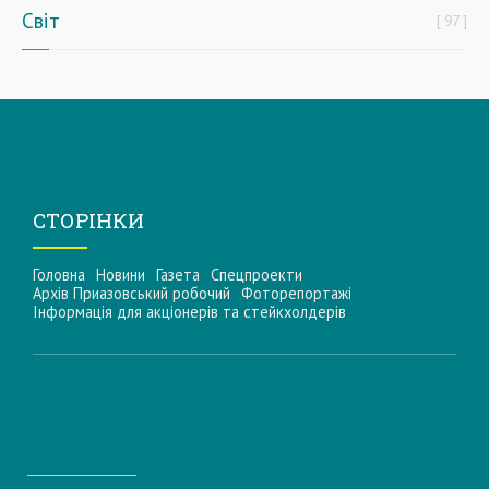
Світ
97
СТОРІНКИ
Головна
Новини
Газета
Спецпроекти
Архів Приазовський робочий
Фоторепортажі
Інформацiя для акцiонерiв та стейкхолдерiв