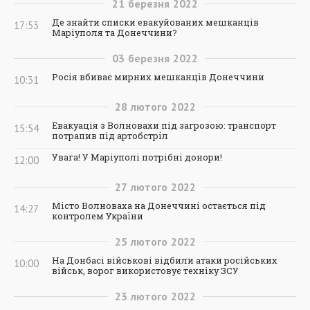
21
березня
2022
Де знайти списки евакуйованих мешканців
17:53
Маріуполя та Донеччини?
03
березня
2022
Росія вбиває мирних мешканців Донеччини
10:31
28
лютого
2022
Евакуація з Волновахи під загрозою: транспорт
15:54
потрапив під артобстріл
Увага! У Маріуполі потрібні донори!
12:00
27
лютого
2022
Місто Волноваха на Донеччині остається під
14:27
контролем України
25
лютого
2022
На Донбасі військові відбили атаки російських
10:00
військ, ворог використовує техніку ЗСУ
23
лютого
2022