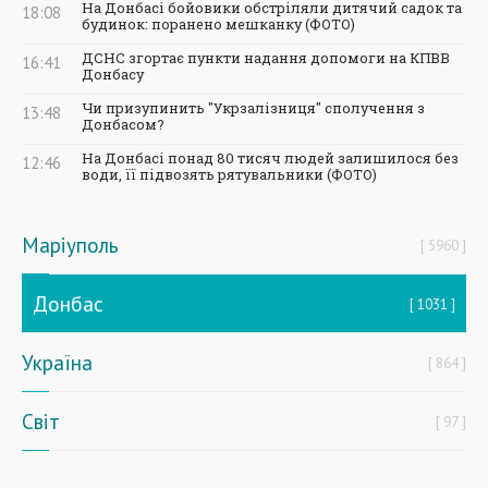
На Донбасі бойовики обстріляли дитячий садок та
18:08
будинок: поранено мешканку (ФОТО)
ДСНС згортає пункти надання допомоги на КПВВ
16:41
Донбасу
Чи призупинить "Укрзалізниця" сполучення з
13:48
Донбасом?
На Донбасі понад 80 тисяч людей залишилося без
12:46
води, її підвозять рятувальники (ФОТО)
Маріуполь
5960
Донбас
1031
Україна
864
Світ
97