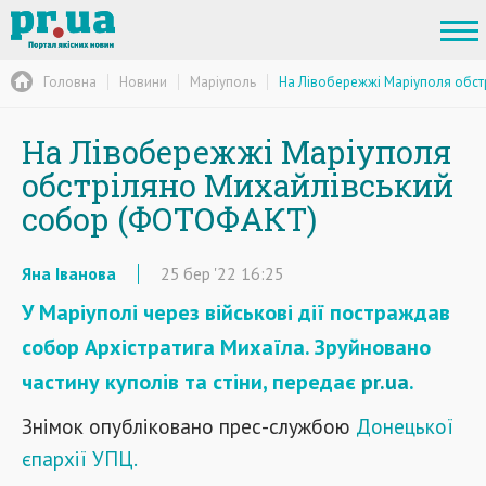
Головна
Новини
Маріуполь
На Лівобережжі Маріуполя обс
На Лівобережжі Маріуполя
обстріляно Михайлівський
собор (ФОТОФАКТ)
Яна Іванова
25
бер
'22
16:25
У Маріуполі через військові дії постраждав
собор Архістратига Михаїла. Зруйновано
частину куполів та стіни, передає
pr.ua
.
Знімок опубліковано прес-службою
Донецької
єпархії УПЦ.