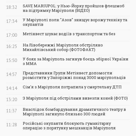
SAVE MARIUPOL: у Нью-Йорку пройшов флешмоб
18:32
на підтримку Маріуполя (ВІДЕО)
У Маріуполі полк "Азов" знищує ворожу техніку та
17:34
окупантів
Метінвест шукає водіїв з транспортом та без
17:00
На Лівобережжі Маріуполя обстріляно
16:25
Михайлівський собор (ФОТОФАКТ)
У боях за Маріуполь загинув боєць збірної України
15:50
з ММА
Представники Групи Метінвест допомогли
14:57
розмістити у Запоріжжі понад 3000 маріупольців
Сім'я з Маріуполя потрапила у смертельну ДТП
14:14
З Маріуполя під обстрілами вивезли коней (ФОТО)
13:20
Внаслідок бомбардування драматичного театру в
11:37
Маріуполі загинуло близько 300 людей
Російські окупанти блокують гуманітарну
11:28
операцію з порятунку мешканців Маріуполя