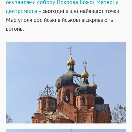
окупантами собору Покрова Божої Матері у
центрі міста
– сьогодні з цієї найвищої точки
Маріуполя російські військові відкривають
вогонь.