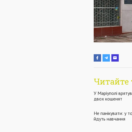
Читайте 
У Маріуполі врятув
двох кошенят
Не панікувати: у т
йдуть навчання