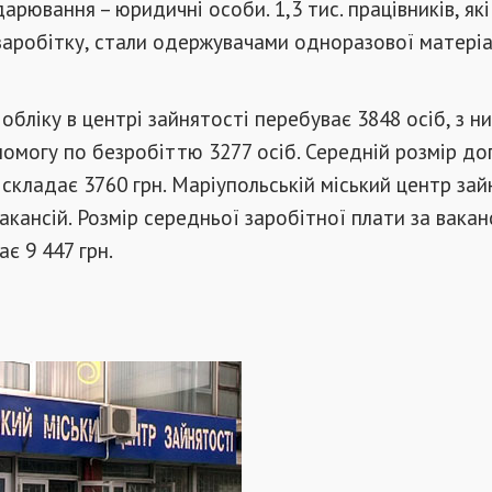
дарювання – юридичні особи. 1,3 тис. працівників, як
заробітку, стали одержувачами одноразової матері
обліку в центрі зайнятості перебуває 3848 осіб, з н
омогу по безробіттю 3277 осіб. Середній розмір д
складає 3760 грн. Маріупольській міський центр зай
акансій. Розмір середньої заробітної плати за вакан
є 9 447 грн.