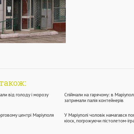
також:
али від голоду і морозу
Спіймали на гарячому: в Маріупол
затримали палія контейнерів
орговому центрі Маріуполя
У Маріуполі чоловік намагався п
кіоск, погрожуючи пістолетом-іг