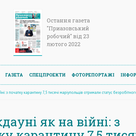
Остання газета
"Приазовський
робочий" від 23
лютого 2022
ГАЗЕТА
СПЕЦПРОЕКТИ
ФОТОРЕПОРТАЖІ
ІНФОР
йні: з початку карантину 7,5 тисячі маріупольців отримали статус безробітног
дауні як на війні: з
ку карантину 7,5 тися