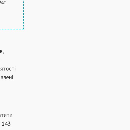
для
в,
в
ятості
валені
атити
 143