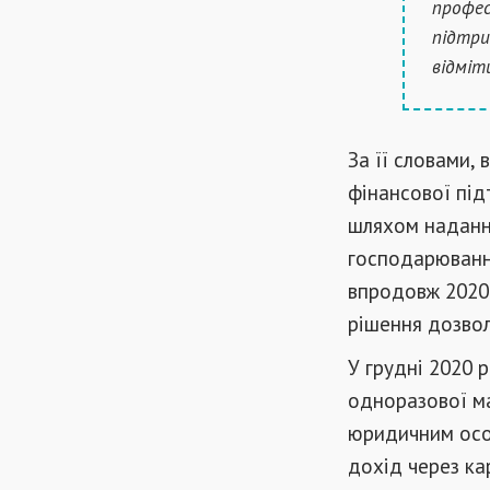
профес
підтри
відміт
За її словами,
фінансової під
шляхом надання
господарюванн
впродовж 2020 
рішення дозвол
У грудні 2020 
одноразової м
юридичним особ
дохід через к