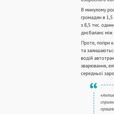
В минулому роц
громадян в 1,5
з 8,5 тис. один
дисбаланс між 
Проте, попри к
та залишаються
водій автотран
зварювання, ел
середньої заро
«Актив
сприян
працев