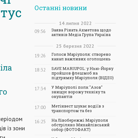
Останні новини
атус
14
липня
2022
Заява Ріната Ахметова щодо
09:56
активів Медіа Група Україна
25
березня
2022
Голоси Маріуполя: створено
19:26
канал важливих оголошень
іла
SAVE MARIUPOL: у Нью-Йорку
18:32
пройшов флешмоб на
підтримку Маріуполя (ВІДЕО)
У Маріуполі полк "Азов"
17:34
го
знищує ворожу техніку та
окупантів
Метінвест шукає водіїв з
17:00
транспортом та без
 періодом
На Лівобережжі Маріуполя
16:25
обстріляно Михайлівський
ів із зони
собор (ФОТОФАКТ)
ти.