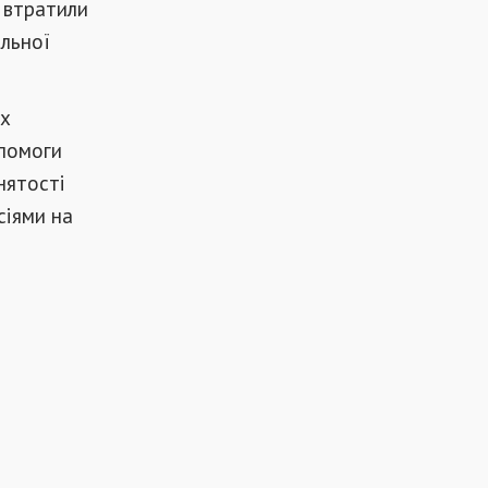
і втратили
альної
их
опомоги
нятості
сіями на