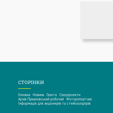
СТОРІНКИ
Головна
Новини
Газета
Спецпроекти
Архів Приазовський робочий
Фоторепортажі
Інформацiя для акцiонерiв та стейкхолдерiв