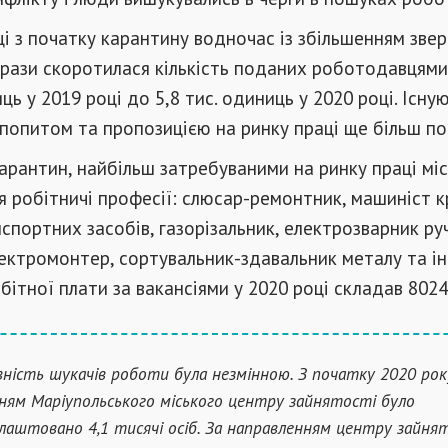
і з початку карантину водночас із збільшенням зве
 рази скоротилася кількість поданих роботодавцями
иць у 2019 році до 5,8 тис. одиниць у 2020 році. Існу
попитом та пропозицією на ринку праці ще більш по
арантин, найбільш затребуваними на ринку праці мі
 робітничі професії: слюсар-ремонтник, машиніст к
спортних засобів, газорізальник, електрозварник ру
ектромонтер, сортувальник-здавальник металу та ін.
бітної плати за вакансіями у 2020 році складав 8024
ність шукачів роботи була незмінною. З початку 2020 рок
ням Маріупольського міського центру зайнятості було
лаштовано 4,1 тисячі осіб. За направленням центру зайня