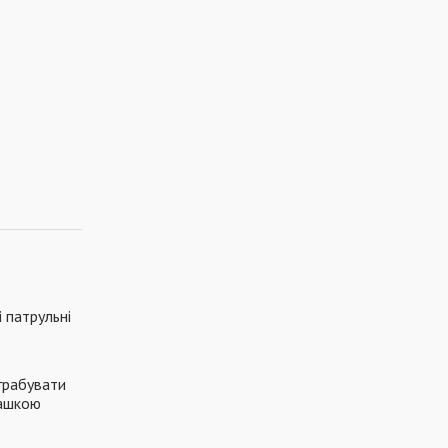
і патрульні
ограбувати
рашкою