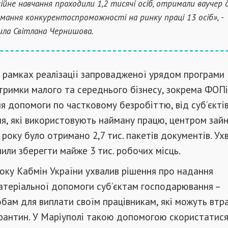
ійне навчання проходили 1,2 тисячі осіб, отримали ваучер 
мання конкурентоспроможності на ринку праці 13 осіб», -
ила Світлана Чернишова.
 в рамках реалізації запровадженої урядом програми
тримки малого та середнього бізнесу, зокрема ФОПі
 допомоги по частковому безробіттю, від суб’єкті
я, які використовують найману працю, центром зайн
року було отримано 2,7 тис. пакетів документів. Ух
или зберегти майже 3 тис. робочих місць.
року Кабмін України ухвалив рішення про надання
атеріальної допомоги суб’єктам господарювання –
ам для виплати своїм працівникам, які можуть втр
арантин. У Маріуполі такою допомогою скористатися