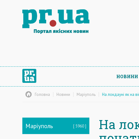
НОВИНИ
Головна
Новини
Маріуполь
На локдауні як на ві
На лок
Маріуполь
5960
почат