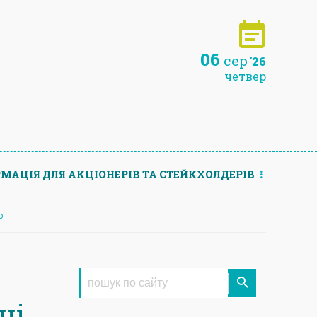
06
сер
'26
четвер
МАЦIЯ ДЛЯ АКЦIОНЕРIВ ТА СТЕЙКХОЛДЕРIВ
о
чі