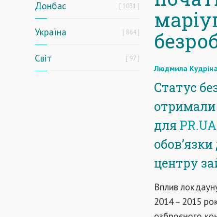
Донбас
1031
маріу
Україна
864
безро
Світ
97
Людмила Кудрін
Статус бе
отримали 
для
PR.UA
обов’язки
центру за
Вплив локдауну
2014 – 2015 ро
озброєного кон