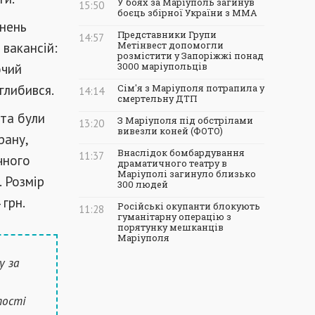
У боях за Маріуполь загинув
15:50
боєць збірної України з ММА
рнень
Представники Групи
14:57
 вакансій:
Метінвест допомогли
розмістити у Запоріжжі понад
ючий
3000 маріупольців
глибився.
Сім'я з Маріуполя потрапила у
14:14
смертельну ДТП
ста були
З Маріуполя під обстрілами
13:20
вивезли коней (ФОТО)
рану,
Внаслідок бомбардування
11:37
чного
драматичного театру в
Маріуполі загинуло близько
 Розмір
300 людей
 грн.
Російські окупанти блокують
11:28
гуманітарну операцію з
порятунку мешканців
Маріуполя
у за
тості