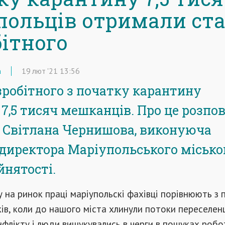
польців отримали ст
бітного
а
19
лют
'21
13:56
зробітного з початку карантину
7,5 тисяч мешканців. Про це розпов
Світлана Чернишова, виконуюча
 директора Маріупольського місько
йнятості.
 на ринок праці маріупольскі фахівці порівнюють з
ків, коли до нашого міста хлинули потоки переселенц
флікту і люди вишукувались в черги в пошуках робо