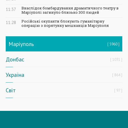
Внаслідок бомбардування драматичного театру в
11:37
Маріуполі загинуло близько 300 людей
Російські окупанти блокують гуманітарну
11:28
операцію з порятунку мешканців Маріуполя
Маріуполь
5960
Донбас
1031
Україна
864
Світ
97