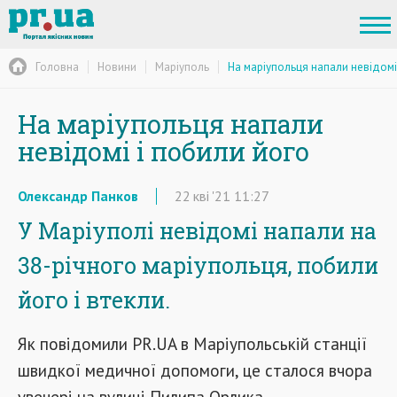
Головна
Новини
Маріуполь
На маріупольця напали невідомі
На маріупольця напали
невідомі і побили його
Олександр Панков
22
кві
'21
11:27
У Маріуполі невідомі напали на
38-річного маріупольця, побили
його і втекли.
Як повідомили PR.UA в Маріупольській станції
швидкої медичної допомоги, це сталося вчора
увечері на вулиці Пилипа Орлика.