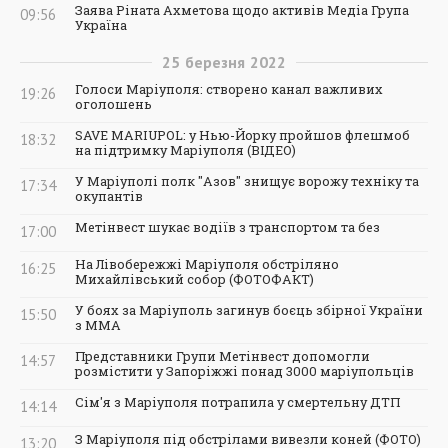
Заява Ріната Ахметова щодо активів Медіа Група
09:56
Україна
25
березня
2022
Голоси Маріуполя: створено канал важливих
19:26
оголошень
SAVE MARIUPOL: у Нью-Йорку пройшов флешмоб
18:32
на підтримку Маріуполя (ВІДЕО)
У Маріуполі полк "Азов" знищує ворожу техніку та
17:34
окупантів
Метінвест шукає водіїв з транспортом та без
17:00
На Лівобережжі Маріуполя обстріляно
16:25
Михайлівський собор (ФОТОФАКТ)
У боях за Маріуполь загинув боєць збірної України
15:50
з ММА
Представники Групи Метінвест допомогли
14:57
розмістити у Запоріжжі понад 3000 маріупольців
Сім'я з Маріуполя потрапила у смертельну ДТП
14:14
З Маріуполя під обстрілами вивезли коней (ФОТО)
13:20