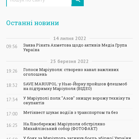
Останні новини
14
липня
2022
Заява Ріната Ахметова щодо активів Медіа Група
09:56
Україна
25
березня
2022
Голоси Маріуполя: створено канал важливих
19:26
оголошень
SAVE MARIUPOL: у Нью-Йорку пройшов флешмоб
18:32
на підтримку Маріуполя (ВІДЕО)
У Маріуполі полк "Азов" знищує ворожу техніку та
17:34
окупантів
Метінвест шукає водіїв з транспортом та без
17:00
На Лівобережжі Маріуполя обстріляно
16:25
Михайлівський собор (ФОТОФАКТ)
У боях за Маріуполь загинув боєць збірної України