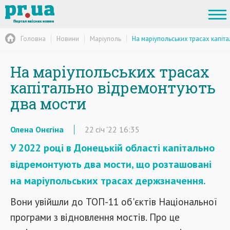
Головна
Новини
Маріуполь
На маріупольських трасах капіт
На маріупольських трасах
капітально відремонтують
два мости
Олена Онєгіна
22
січ
'22
16:35
У 2022 році в Донецькій області капітально
відремонтують два мости, що розташовані
на маріупольських трасах держзначення.
Вони увійшли до ТОП-11 об'єктів Національної
програми з відновлення мостів. Про це