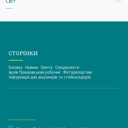
Світ
97
СТОРІНКИ
Головна
Новини
Газета
Спецпроекти
Архів Приазовський робочий
Фоторепортажі
Інформацiя для акцiонерiв та стейкхолдерiв