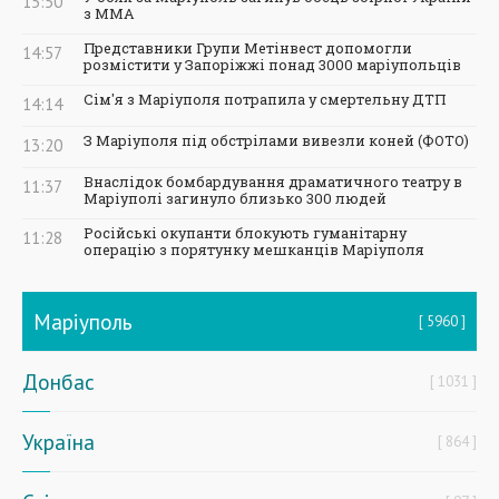
15:50
з ММА
Представники Групи Метінвест допомогли
14:57
розмістити у Запоріжжі понад 3000 маріупольців
Сім'я з Маріуполя потрапила у смертельну ДТП
14:14
З Маріуполя під обстрілами вивезли коней (ФОТО)
13:20
Внаслідок бомбардування драматичного театру в
11:37
Маріуполі загинуло близько 300 людей
Російські окупанти блокують гуманітарну
11:28
операцію з порятунку мешканців Маріуполя
Маріуполь
5960
Донбас
1031
Україна
864