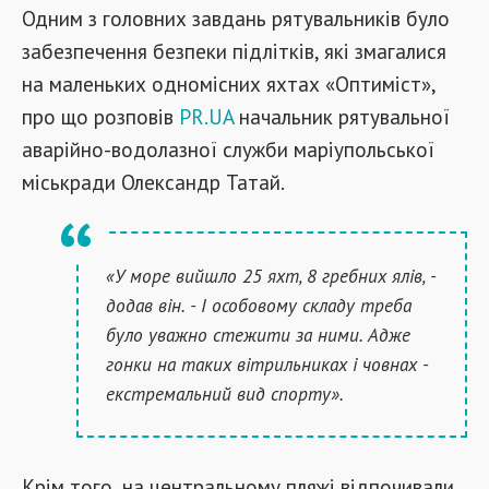
Одним з головних завдань рятувальників було
забезпечення безпеки підлітків, які змагалися
на маленьких одномісних яхтах «Оптиміст»,
про що розповів
PR.UA
начальник рятувальної
аварійно-водолазної служби маріупольської
міськради Олександр Татай.
«У море вийшло 25 яхт, 8 гребних ял
і
в, -
додав він. - І особовому складу треба
було уважно стежити за ними. Адже
гонки на таких вітрильниках і човнах -
екстремальний вид спорту».
Крім того, на центральному пляжі відпочивали