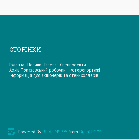
СТОРІНКИ
Головна
Новини
Газета
Спецпроекти
Архів Приазовський робочий
Фоторепортажі
Інформацiя для акцiонерiв та стейкхолдерiв
Powered By
Blade.MSP ®
from
BrainTEC ™