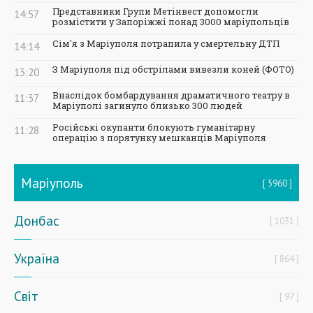
Представники Групи Метінвест допомогли
14:57
розмістити у Запоріжжі понад 3000 маріупольців
Сім'я з Маріуполя потрапила у смертельну ДТП
14:14
З Маріуполя під обстрілами вивезли коней (ФОТО)
13:20
Внаслідок бомбардування драматичного театру в
11:37
Маріуполі загинуло близько 300 людей
Російські окупанти блокують гуманітарну
11:28
операцію з порятунку мешканців Маріуполя
Маріуполь
5960
Донбас
1031
Україна
864
Світ
97