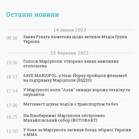
Останні новини
14
липня
2022
Заява Ріната Ахметова щодо активів Медіа Група
09:56
Україна
25
березня
2022
Голоси Маріуполя: створено канал важливих
19:26
оголошень
SAVE MARIUPOL: у Нью-Йорку пройшов флешмоб
18:32
на підтримку Маріуполя (ВІДЕО)
У Маріуполі полк "Азов" знищує ворожу техніку та
17:34
окупантів
Метінвест шукає водіїв з транспортом та без
17:00
На Лівобережжі Маріуполя обстріляно
16:25
Михайлівський собор (ФОТОФАКТ)
У боях за Маріуполь загинув боєць збірної України
15:50
з ММА