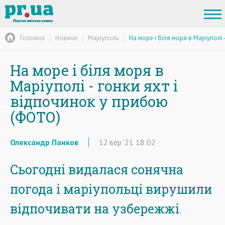
Головна
Новини
Маріуполь
На море і біля моря в Маріуполі
На море і біля моря в
Маріуполі - гонки яхт і
відпочинок у прибою
(ФОТО)
Олександр Панков
12
вер
'21
18:02
Сьогодні видалася сонячна
погода і маріупольці вирушили
відпочивати на узбережжі
.