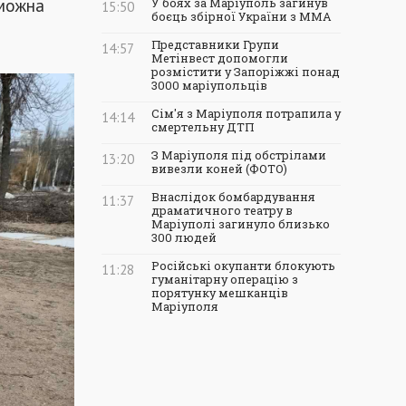
 можна
У боях за Маріуполь загинув
15:50
боєць збірної України з ММА
Представники Групи
14:57
Метінвест допомогли
розмістити у Запоріжжі понад
3000 маріупольців
Сім'я з Маріуполя потрапила у
14:14
смертельну ДТП
З Маріуполя під обстрілами
13:20
вивезли коней (ФОТО)
Внаслідок бомбардування
11:37
драматичного театру в
Маріуполі загинуло близько
300 людей
Російські окупанти блокують
11:28
гуманітарну операцію з
порятунку мешканців
Маріуполя