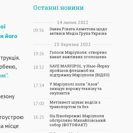
Останні новини
14
липня
2022
ої
Заява Ріната Ахметова щодо
09:56
активів Медіа Група Україна
ли його
25
березня
2022
Голоси Маріуполя: створено
19:26
трукція.
канал важливих оголошень
арбекю,
SAVE MARIUPOL: у Нью-Йорку
18:32
пройшов флешмоб на
ик".
підтримку Маріуполя (ВІДЕО)
У Маріуполі полк "Азов"
17:34
знищує ворожу техніку та
окупантів
сезону
Метінвест шукає водіїв з
17:00
транспортом та без
агоустрою
На Лівобережжі Маріуполя
16:25
обстріляно Михайлівський
а місце
собор (ФОТОФАКТ)