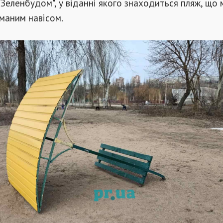
 "Зеленбудом", у віданні якого знаходиться пляж, що
маним навісом.