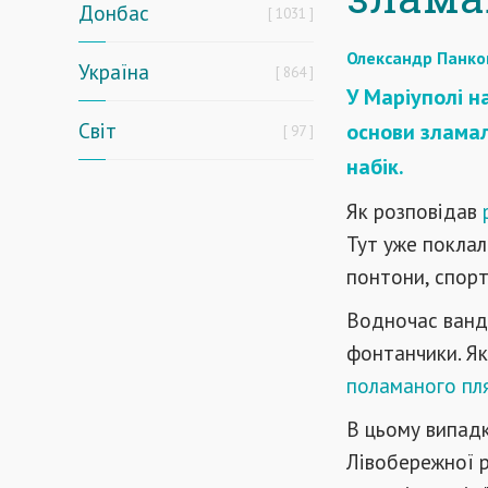
Донбас
1031
Олександр Панко
Україна
864
У Маріуполі н
Світ
основи зламал
97
набік.
Як розповідав
Тут уже поклал
понтони, спорт
Водночас ванда
фонтанчики. Я
поламаного пл
В цьому випадк
Лівобережної р