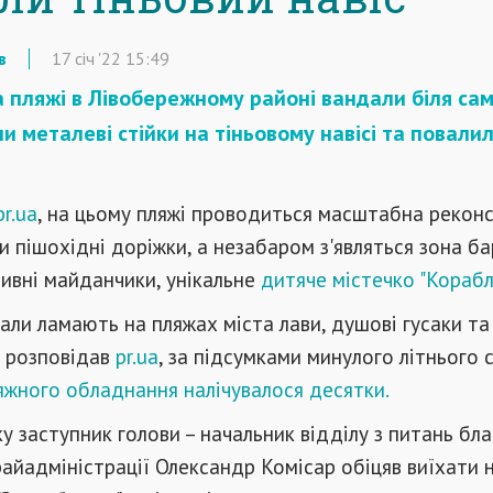
в
17
січ
'22
15:49
а пляжі в Лівобережному районі вандали біля сам
и металеві стійки на тіньовому навісі та повали
pr.ua
, на цьому пляжі проводиться масштабна реконс
и пішохідні доріжки, а незабаром з'являться зона б
ивні майданчики, унікальне
дитяче містечко "Корабл
ли ламають на пляжах міста лави, душові гусаки та
к розповідав
pr.ua
, за підсумками минулого літнього 
яжного обладнання налічувалося десятки.
у заступник голови – начальник відділу з питань бл
айадміністрації Олександр Комісар обіцяв виїхати н