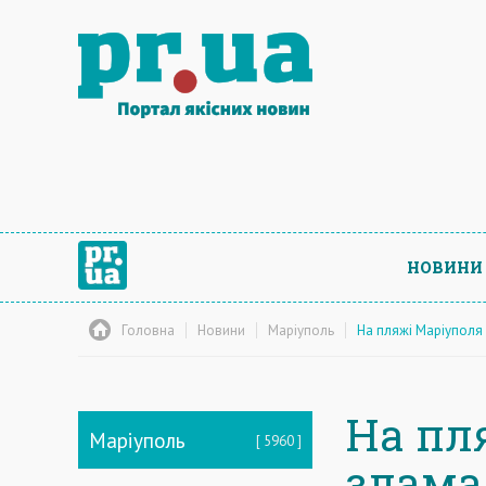
НОВИНИ
Головна
Новини
Маріуполь
На пляжі Маріуполя
На пл
Маріуполь
5960
злама