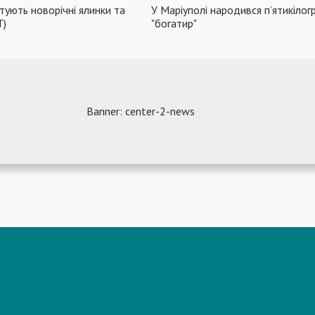
тують новорічні ялинки та
У Маріуполі народився п’ятикіло
Т)
"богатир"