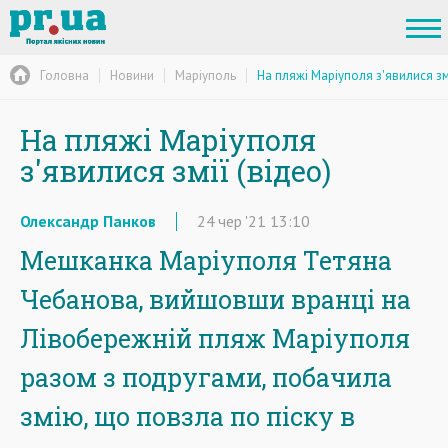
Головна
Новини
Маріуполь
На пляжі Маріуполя з'явилися змі
На пляжі Маріуполя
з'явилися змії (відео)
Олександр Панков
24
чер
'21
13:10
Мешканка Маріуполя Тетяна
Чебанова, вийшовши вранці на
Лівобережній пляж Маріуполя
разом з подругами, побачила
змію, що повзла по піску в