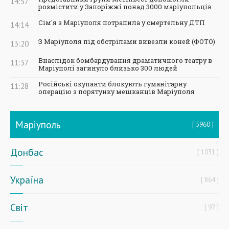
14:57
розмістити у Запоріжжі понад 3000 маріупольців
Сім'я з Маріуполя потрапила у смертельну ДТП
14:14
З Маріуполя під обстрілами вивезли коней (ФОТО)
13:20
Внаслідок бомбардування драматичного театру в
11:37
Маріуполі загинуло близько 300 людей
Російські окупанти блокують гуманітарну
11:28
операцію з порятунку мешканців Маріуполя
Маріуполь
5960
Донбас
1031
Україна
864
Світ
97