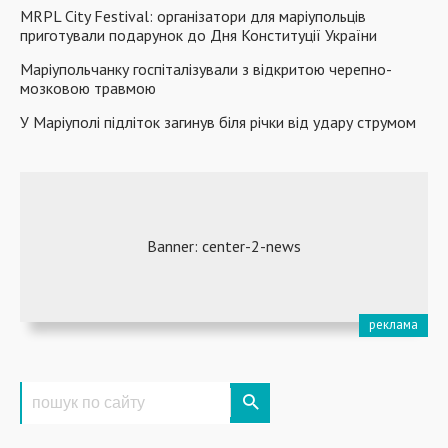
MRPL City Festival: організатори для маріупольців
приготували подарунок до Дня Конституції України
Маріупольчанку госпіталізували з відкритою черепно-
мозковою травмою
У Маріуполі підліток загинув біля річки від удару струмом