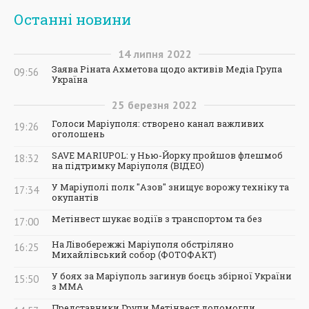
Останні новини
14
липня
2022
Заява Ріната Ахметова щодо активів Медіа Група
09:56
Україна
25
березня
2022
Голоси Маріуполя: створено канал важливих
19:26
оголошень
SAVE MARIUPOL: у Нью-Йорку пройшов флешмоб
18:32
на підтримку Маріуполя (ВІДЕО)
У Маріуполі полк "Азов" знищує ворожу техніку та
17:34
окупантів
Метінвест шукає водіїв з транспортом та без
17:00
На Лівобережжі Маріуполя обстріляно
16:25
Михайлівський собор (ФОТОФАКТ)
У боях за Маріуполь загинув боєць збірної України
15:50
з ММА
Представники Групи Метінвест допомогли