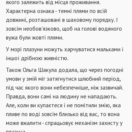
якого залежить від місця проживання.
Характерна ознака - темні плями по всій
довжині, розташовані в шаховому порядку. І
зовсім необов'язково, щоб на голові водяного
вужа були жовті плями.
У морі плазуни можуть харчуватися мальками і
іншої дрібною живністю.
Також Ольга Шакула додала, що через погодні
умови у змій міг затягнутися шлюбний період,
під час якого вони небезпечніше, ніж зазвичай.
Правда, вони самі на людину не нападають.
Але, коли ви купаєтеся і не помітили змію, яка
пливе по воді зовсім близько від вас, то вона
може вжалити - спрацьовує механізм захисту у
плазуна.