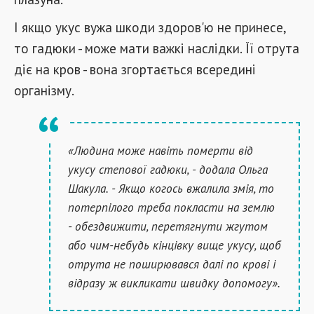
І якщо укус вужа шкоди здоров'ю не принесе,
то гадюки - може мати важкі наслідки. Її отрута
діє на кров - вона згортається всередині
організму.
«Людина може навіть померти від
укусу степової гадюки, - додала Ольга
Шакула. - Якщо когось вжалила змія, то
потерпілого треба покласти на землю
- обездвижити, перетягнути жгутом
або чим-небудь кінцівку вище укусу, щоб
отрута не поширювався далі по крові і
відразу ж викликати швидку допомогу».