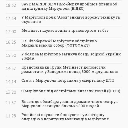
SAVE MARIUPOL: у Нью-Йорку пройшов флешмоб
18:32
на підтримку Маріуполя (ВІДЕО)
У Маріуполі полк "Азов" знищує ворожу техніку та
17:34
окупантів
Метінвест шукає водіїв з транспортом та без
17:00
На Лівобережжі Маріуполя обстріляно
16:25
Михайлівський собор (ФОТОФАКТ)
У боях за Маріуполь загинув боєць збірної України
15:50
з ММА
Представники Групи Метінвест допомогли
14:57
розмістити у Запоріжжі понад 3000 маріупольців
Сім'я з Маріуполя потрапила у смертельну ДТП
14:14
З Маріуполя під обстрілами вивезли коней (ФОТО)
13:20
Внаслідок бомбардування драматичного театру в
11:37
Маріуполі загинуло близько 300 людей
Російські окупанти блокують гуманітарну
11:28
операцію з порятунку мешканців Маріуполя