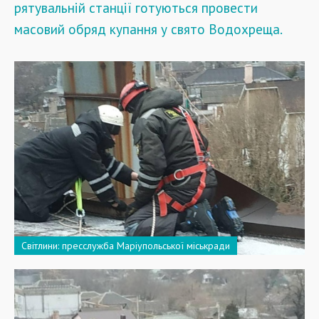
рятувальній станції готуються провести
масовий обряд купання у свято Водохреща.
Світлини: пресслужба Маріупольської міськради