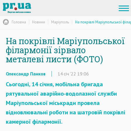
Головна
Новини
Маріуполь
На покрівлі Маріупольської філа
На покрівлі Маріупольської
філармонії зірвало
металеві листи (ФОТО)
Олександр Панков
14
січ
'22
19:06
Сьогодні, 14 січня, мобільна бригада
рятувальної аварійно-водолазної служби
Маріупольської міськради провела
відновлювальні роботи на шатров
ій
покрівлі
камерної філармонії.