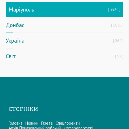
Маріуполь
5960
Донбас
1031
Україна
864
Світ
97
СТОРІНКИ
Головна
Новини
Газета
Спецпроекти
Архів Приазовський робочий
Фоторепортажі