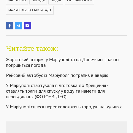
МАРІУПОЛЬ
ПОГОДА
ПОДІЯ
РЯТУВАЛЬНИКИ
МАРІУПОЛЬСЬКА МІСЬКРАДА
Читайте також:
Жорстокий шторм: у Маріуполі та на Донеччині значно
погіршиться погода
Рейсовий автобус із Маріуполя потрапив в аварію
У Маріуполі стартувала підготовка до Хрещення -
ставлять трапи для спуску у воду та намети для
перевдягання (ФОТО+ВІДЕО)
У Маріуполі сплеск переохолоджень городян на вулицях