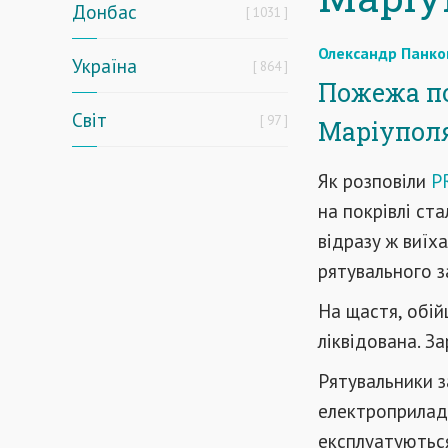
Донбас
1031
Олександр Панко
Україна
864
Пожежа по
Світ
97
Маріуполя
Як розповіли
P
на покрівлі ста
відразу ж виїх
рятувального з
На щастя, обі
ліквідована. З
Рятувальники з
електроприладів
експлуатуються