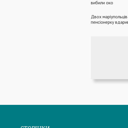
вибили око
Двох маріупольців 
пенсіонерку вдарив
СТОРІНКИ