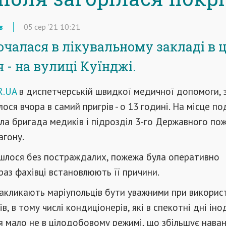
в
05
сер
'21
10:21
чалася в лікувальному закладі в ц
 - на вулиці Куїнджі.
R.UA
в диспетчерській швидкої медичної допомоги, 
лося вчора в самий пригрів - о 13 годині. На місце по
ала бригада медиків і підрозділ 3-го Державного по
агону.
йшлося без постраждалих, пожежа була оперативно
араз фахівці встановлюють її причини.
акликають маріупольців бути уважними при викорис
, в тому числі кондиціонерів, які в спекотні дні іно
 мало не в цілодобовому режимі, що збільшує нава