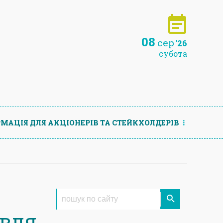
08
сер
'26
субота
МАЦIЯ ДЛЯ АКЦIОНЕРIВ ТА СТЕЙКХОЛДЕРIВ
івля