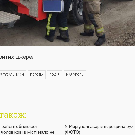
критих джерел
РЯТУВАЛЬНИКИ
ПОГОДА
ПОДІЯ
МАРІУПОЛЬ
також:
 районі обпеклася
У Маріуполі аварія перекрила рух
чоловікові в місті мало не
(ФОТО)