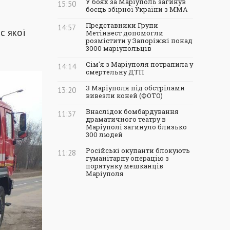
У боях за Маріуполь загинув
15:50
боєць збірної України з ММА
Представники Групи
14:57
с якої
Метінвест допомогли
розмістити у Запоріжжі понад
3000 маріупольців
Сім'я з Маріуполя потрапила у
14:14
смертельну ДТП
З Маріуполя під обстрілами
13:20
вивезли коней (ФОТО)
Внаслідок бомбардування
11:37
драматичного театру в
Маріуполі загинуло близько
300 людей
Російські окупанти блокують
11:28
гуманітарну операцію з
порятунку мешканців
Маріуполя