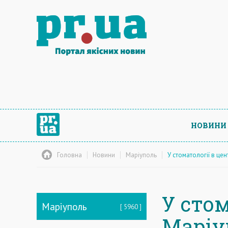
НОВИНИ
Головна
Новини
Маріуполь
У стоматології в це
У стом
Маріуполь
5960
Маріу