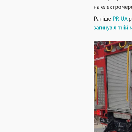
на електромере
Раніше
PR.UA
р
загинув літній