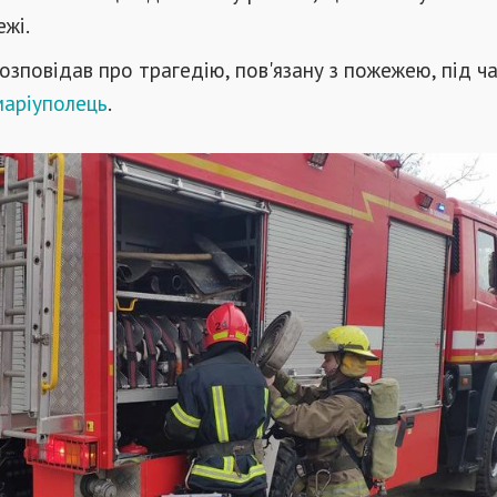
жі.
озповідав про трагедію, пов'язану з пожежею, під ча
 маріуполець
.