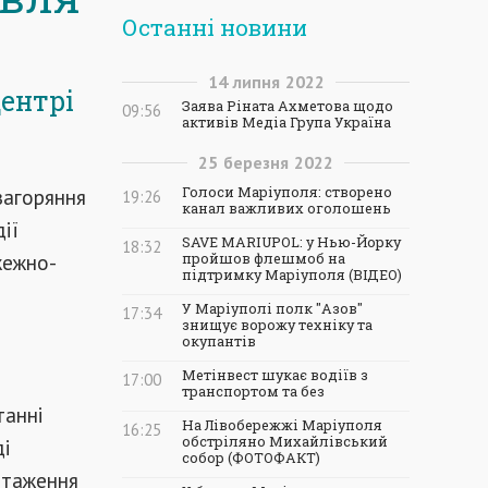
Останні новини
14
липня
2022
ентрі
Заява Ріната Ахметова щодо
09:56
активів Медіа Група Україна
25
березня
2022
загоряння
Голоси Маріуполя: створено
19:26
канал важливих оголошень
дії
SAVE MARIUPOL: у Нью-Йорку
18:32
жежно-
пройшов флешмоб на
підтримку Маріуполя (ВІДЕО)
У Маріуполі полк "Азов"
17:34
знищує ворожу техніку та
окупантів
Метінвест шукає водіїв з
17:00
транспортом та без
танні
На Лівобережжі Маріуполя
16:25
обстріляно Михайлівський
ді
собор (ФОТОФАКТ)
нтаження