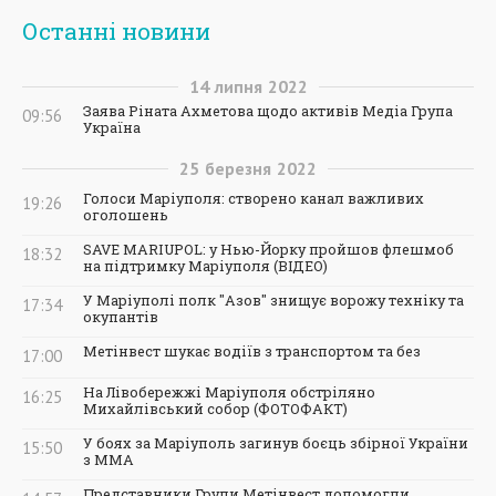
Останні новини
14
липня
2022
Заява Ріната Ахметова щодо активів Медіа Група
09:56
Україна
25
березня
2022
Голоси Маріуполя: створено канал важливих
19:26
оголошень
SAVE MARIUPOL: у Нью-Йорку пройшов флешмоб
18:32
на підтримку Маріуполя (ВІДЕО)
У Маріуполі полк "Азов" знищує ворожу техніку та
17:34
окупантів
Метінвест шукає водіїв з транспортом та без
17:00
На Лівобережжі Маріуполя обстріляно
16:25
Михайлівський собор (ФОТОФАКТ)
У боях за Маріуполь загинув боєць збірної України
15:50
з ММА
Представники Групи Метінвест допомогли