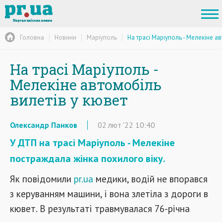
Головна
Новини
Маріуполь
На трасі Маріуполь - Мелекіне а
На трасі Маріуполь -
Мелекіне автомобіль
вилетів у кювет
Олександр Панков
02
лют
'22
10:40
У ДТП на трасі Маріуполь - Мелекіне
постраждала жінка похилого віку.
Як повідомили
pr.ua
медики, водій не впорався
з керуванням машини, і вона злетіла з дороги в
кювет. В результаті травмувалася 76-річна