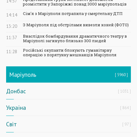
14:57
розмістити у Запоріжжі понад 3000 маріупольців
Сім'я з Маріуполя потрапила у смертельну ДТП
14:14
З Маріуполя під обстрілами вивезли коней (ФОТО)
13:20
Внаслідок бомбардування драматичного театру в
11:37
Маріуполі загинуло близько 300 людей
Російські окупанти блокують гуманітарну
11:28
операцію з порятунку мешканців Маріуполя
Маріуполь
5960
Донбас
1031
Україна
864
Світ
97