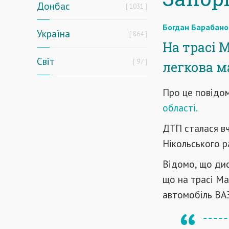
Донбас
1031
Богдан Барабано
Україна
864
На трасі 
Світ
97
легкова м
Про це повідо
області.
ДТП сталася вч
Нікольського р
Відомо, що дис
що на трасі Ма
автомобіль ВАЗ