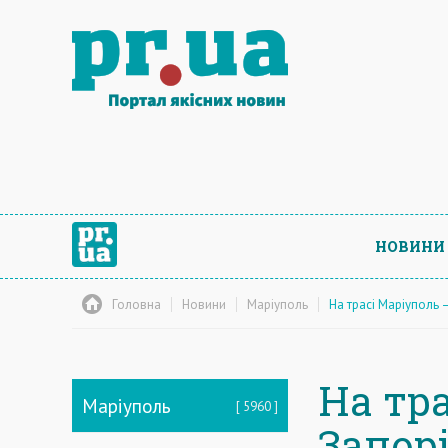
НОВИНИ
Головна
Новини
Маріуполь
На трасі Маріуполь
На тр
Маріуполь
5960
Запор