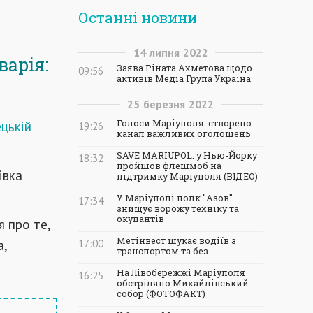
Останні новини
14
липня
2022
варія:
Заява Ріната Ахметова щодо
09:56
активів Медіа Група Україна
25
березня
2022
цькій
Голоси Маріуполя: створено
19:26
канал важливих оголошень
SAVE MARIUPOL: у Нью-Йорку
18:32
пройшов флешмоб на
івка
підтримку Маріуполя (ВІДЕО)
У Маріуполі полк "Азов"
17:34
знищує ворожу техніку та
окупантів
 про те,
Метінвест шукає водіїв з
а,
17:00
транспортом та без
На Лівобережжі Маріуполя
16:25
обстріляно Михайлівський
собор (ФОТОФАКТ)