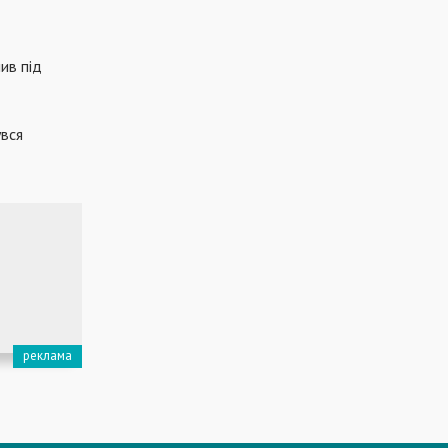
ив під
увся