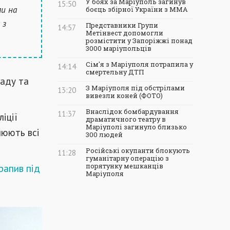
У боях за Маріуполь загинув
15:50
ли на
боєць збірної України з ММА
 з
Представники Групи
14:57
Метінвест допомогли
розмістити у Запоріжжі понад
3000 маріупольців
Сім'я з Маріуполя потрапила у
14:14
смертельну ДТП
ладу та
З Маріуполя під обстрілами
13:20
вивезли коней (ФОТО)
Внаслідок бомбардування
11:37
іції
драматичного театру в
Маріуполі загинуло близько
люють всі
300 людей
Російські окупанти блокують
11:28
гуманітарну операцію з
рапив під
порятунку мешканців
Маріуполя