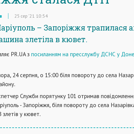
в
25
сер
'21
10:54
Маріуполь – Запоріжжя трапилася а
ашина злетіла в кювет.
мляє PR.UA з
посиланням на пресслужбу ДСНС у Доне
ора, 24 серпня, о 15:00 біля повороту до села Назар
айону.
петчер Служби порятунку 101 отримав повідомлення
ріуполь - Запоріжжя, біля повороту до села Назарівк
 злетів у кювет.