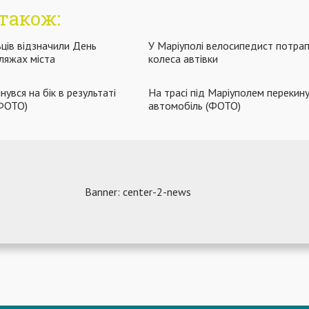
також:
ьців відзначили День
У Маріуполі велосипедист потрап
ляжах міста
колеса автівки
увся на бік в результаті
На трасі під Маріуполем перекин
(ФОТО)
автомобіль (ФОТО)