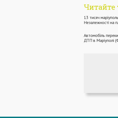
Читайте 
13 тисяч маріупол
Незалежності на п
Автомобіль перекин
ДТП в Маріуполі 