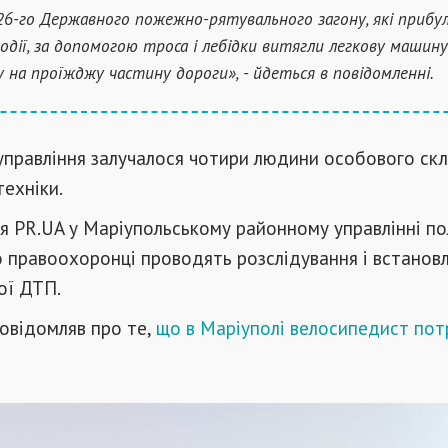
 26-го Державного пожежно-рятувального загону, які прибу
події, за допомогою троса і лебідки витягли легкову машину
 на проїжджу частину дороги», - йдеться в повідомленні.
управління залучалося чотири людини особового ск
ехніки.
я PR.UA у Маріупольському районному управлінні пол
 правоохоронці проводять розслідування і встанов
ої ДТП.
овідомляв про те,
що в Маріуполі велосипедист пот