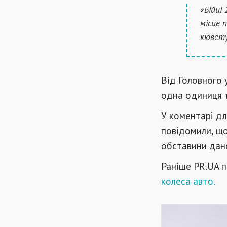
«Бійці
місце 
кювету
Від Головного 
одна одиниця т
У коментарі дл
повідомили, що
обставини дан
Раніше PR.UA п
колеса авто.