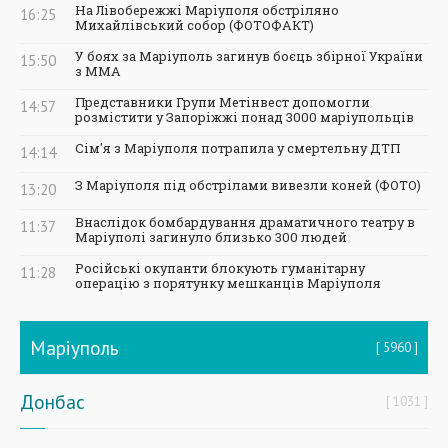
На Лівобережжі Маріуполя обстріляно
16:25
Михайлівський собор (ФОТОФАКТ)
У боях за Маріуполь загинув боєць збірної України
15:50
з ММА
Представники Групи Метінвест допомогли
14:57
розмістити у Запоріжжі понад 3000 маріупольців
Сім'я з Маріуполя потрапила у смертельну ДТП
14:14
З Маріуполя під обстрілами вивезли коней (ФОТО)
13:20
Внаслідок бомбардування драматичного театру в
11:37
Маріуполі загинуло близько 300 людей
Російські окупанти блокують гуманітарну
11:28
операцію з порятунку мешканців Маріуполя
Маріуполь
5960
Донбас
1031