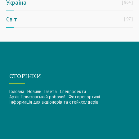
Україна
864
Світ
97
СТОРІНКИ
Головна
Новини
Газета
Спецпроекти
Архів Приазовський робочий
Фоторепортажі
Інформацiя для акцiонерiв та стейкхолдерiв