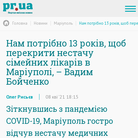
Головна
Новини
Маріуполь
Нам потрібно 13 років, щоб пере
Нам потрібно 13 років, щоб
перекрити нестачу
сімейних лікарів в
Маріуполі, – Вадим
Бойченко
Олег Рисьєв
08
кві
'21
18:15
Зіткнувшись з пандемією
COVID-19, Маріуполь гостро
відчув нестачу медичних