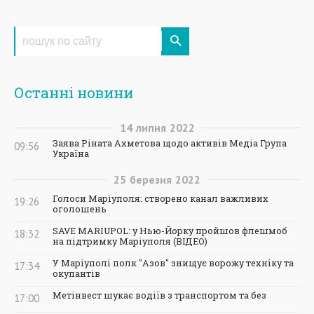
Останні новини
14
липня
2022
Заява Ріната Ахметова щодо активів Медіа Група
09:56
Україна
25
березня
2022
Голоси Маріуполя: створено канал важливих
19:26
оголошень
SAVE MARIUPOL: у Нью-Йорку пройшов флешмоб
18:32
на підтримку Маріуполя (ВІДЕО)
У Маріуполі полк "Азов" знищує ворожу техніку та
17:34
окупантів
Метінвест шукає водіїв з транспортом та без
17:00