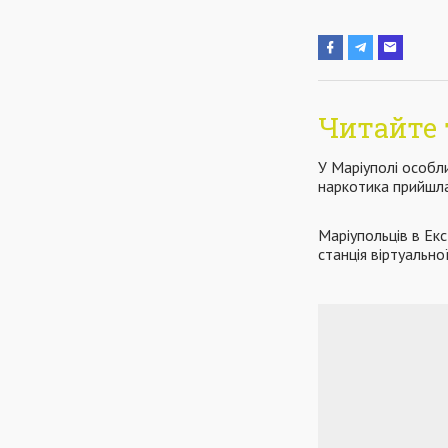
Читайте 
У Маріуполі особли
наркотика прийшл
Маріупольців в Екс
станція віртуально