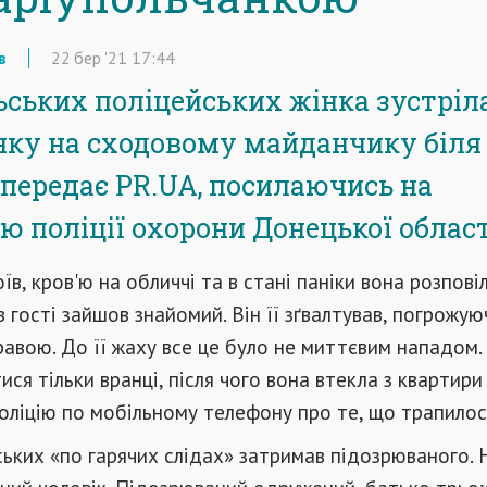
в
22
бер
'21
17:44
ських поліцейських жінка зустріла
нку на сходовому майданчику біля
 передає PR.UA, посилаючись на
ю поліції охорони Донецької област
їв, кров'ю на обличчі та в стані паніки вона розпові
в гості зайшов знайомий. Він її зґвалтував, погрожую
авою. До її жаху все це було не миттєвим нападом.
ся тільки вранці, після чого вона втекла з квартири 
оліцію по мобільному телефону про те, що трапилос
ьких «по гарячих слідах» затримав підозрюваного. 