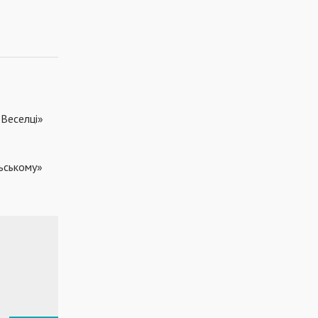
 «Веселці»
ьському»