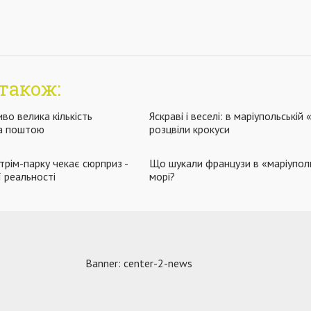
також:
во велика кількість
Яскраві і веселі: в маріупольській
а поштою
розцвіли крокуси
трім-парку чекає сюрприз -
Що шукали французи в «маріупол
ї реальності
морі?