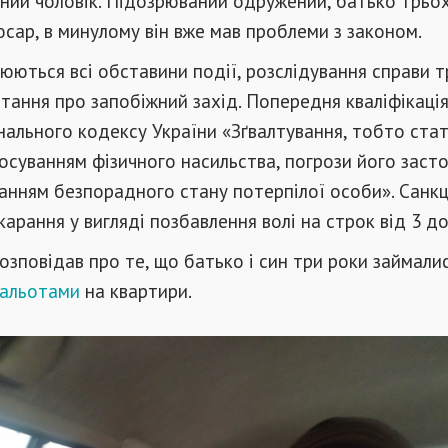
чний чоловік. Підозрюваний одружений, батько трьох
юсар, в минулому він вже мав проблеми з законом.
юються всі обставини події, розслідування справи т
тання про запобіжний захід. Попередня кваліфікація п
інального кодексу України «Зґвалтування, тобто стат
тосуванням фізичного насильства, погрози його заст
анням безпорадного стану потерпілої особи». Санкц
арання у вигляді позбавлення волі на строк від 3 до 
озповідав про те, що батько і син три роки займали
нальотами
на квартири.