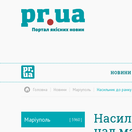
НОВИНИ
Головна
Новини
Маріуполь
Насильник до ранку
Насил
Маріуполь
5960
над м