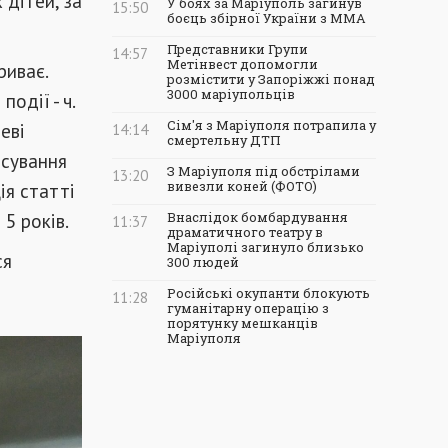
 дітей, за
У боях за Маріуполь загинув
15:50
боєць збірної України з ММА
Представники Групи
14:57
Метінвест допомогли
риває.
розмістити у Запоріжжі понад
3000 маріупольців
одії - ч.
Сім'я з Маріуполя потрапила у
еві
14:14
смертельну ДТП
осування
З Маріуполя під обстрілами
13:20
ія статті
вивезли коней (ФОТО)
5 років.
Внаслідок бомбардування
11:37
драматичного театру в
Маріуполі загинуло близько
ся
300 людей
Російські окупанти блокують
11:28
гуманітарну операцію з
порятунку мешканців
Маріуполя