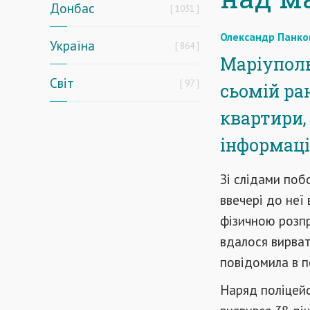
Донбас
1031
Олександр Панко
Україна
864
Маріуполь
Світ
97
сьомій ра
квартири,
інформаці
Зі слідами побо
ввечері до неї 
фізичною розпр
вдалося вирвати
повідомила в п
Наряд поліцейс