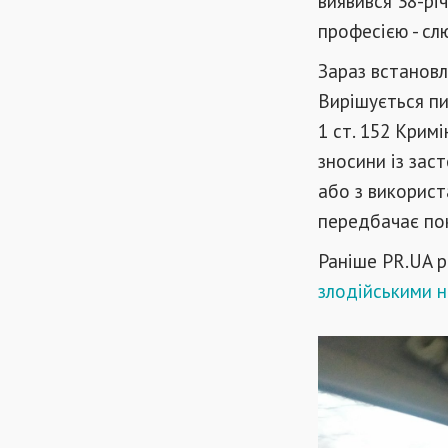
виявився 38-рі
професією - сл
Зараз встановл
Вирішується пи
1 ст. 152 Крим
зносини із зас
або з використ
передбачає пок
Раніше PR.UA р
злодійськими 