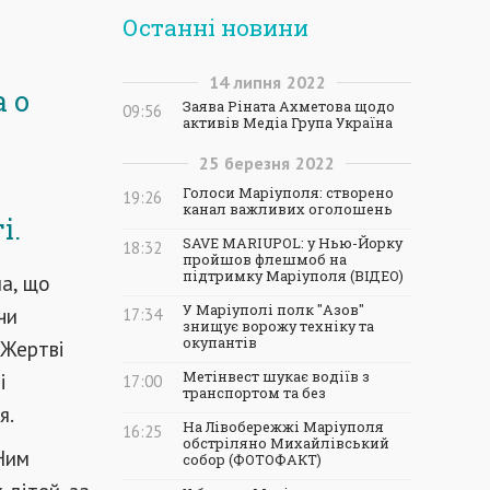
Останні новини
14
липня
2022
 о
Заява Ріната Ахметова щодо
09:56
активів Медіа Група Україна
25
березня
2022
Голоси Маріуполя: створено
19:26
канал важливих оголошень
і.
SAVE MARIUPOL: у Нью-Йорку
18:32
пройшов флешмоб на
підтримку Маріуполя (ВІДЕО)
ла, що
У Маріуполі полк "Азов"
чи
17:34
знищує ворожу техніку та
окупантів
 Жертві
і
Метінвест шукає водіїв з
17:00
транспортом та без
я.
На Лівобережжі Маріуполя
16:25
обстріляно Михайлівський
Ним
собор (ФОТОФАКТ)