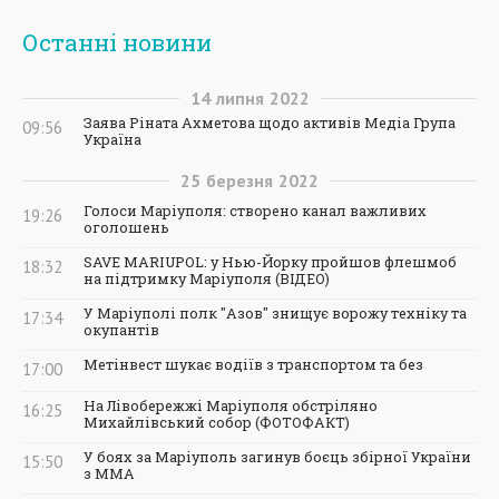
Останні новини
14
липня
2022
Заява Ріната Ахметова щодо активів Медіа Група
09:56
Україна
25
березня
2022
Голоси Маріуполя: створено канал важливих
19:26
оголошень
SAVE MARIUPOL: у Нью-Йорку пройшов флешмоб
18:32
на підтримку Маріуполя (ВІДЕО)
У Маріуполі полк "Азов" знищує ворожу техніку та
17:34
окупантів
Метінвест шукає водіїв з транспортом та без
17:00
На Лівобережжі Маріуполя обстріляно
16:25
Михайлівський собор (ФОТОФАКТ)
У боях за Маріуполь загинув боєць збірної України
15:50
з ММА