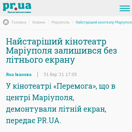
Головна
Новини
Маріуполь
Найстаріший кінотеатр Маріупол
Найстаріший кінотеатр
Маріуполя залишився без
літнього екрану
Яна Іванова
31
бер
'21
17:05
У кінотеатрі «Перемога», що в
центрі Маріуполя,
демонтували літній екран,
передає PR.UA.