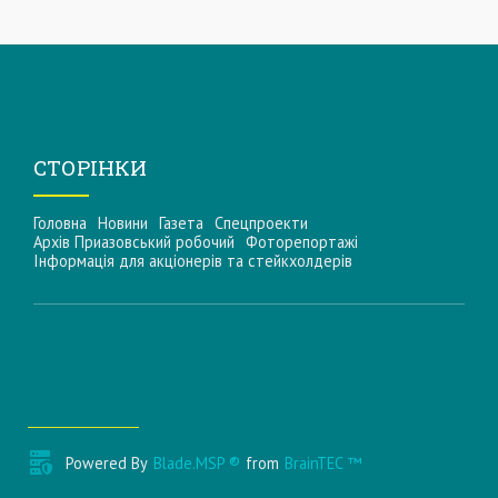
СТОРІНКИ
Головна
Новини
Газета
Спецпроекти
Архів Приазовський робочий
Фоторепортажі
Інформацiя для акцiонерiв та стейкхолдерiв
Powered By
Blade.MSP ®
from
BrainTEC ™