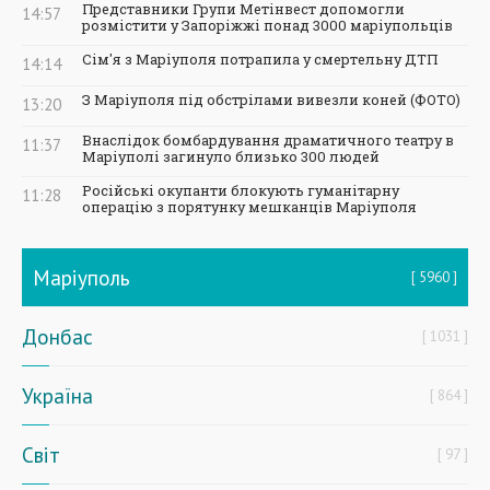
Представники Групи Метінвест допомогли
14:57
розмістити у Запоріжжі понад 3000 маріупольців
Сім'я з Маріуполя потрапила у смертельну ДТП
14:14
З Маріуполя під обстрілами вивезли коней (ФОТО)
13:20
Внаслідок бомбардування драматичного театру в
11:37
Маріуполі загинуло близько 300 людей
Російські окупанти блокують гуманітарну
11:28
операцію з порятунку мешканців Маріуполя
Маріуполь
5960
Донбас
1031
Україна
864
Світ
97