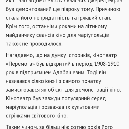
Як стало відомо PR.UA з власних джерел, екран
був демонтований ще півроку тому. Причиною
стала його непридатність та іржавий стан.
Крім того, останніми роками на літньому
майданчику сеансів кіно для маріупольців
також не проводилося.
Нагадаємо, що на думку істориків, кінотеатр
«Перемога» був відкритий в період 1908-1910
років підприємцем Адабашевим. Тоді він
називався «Ілюзіон» і з самого початку
замислювався як об'єкт для демонстрації кіно.
Кінотеатр був завжди популярний серед
маріупольців і розважав їх культовими
стрічками світового кіно.
Таким чином, за більш ніж сотню років його