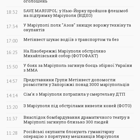
оголошень
SAVE MARIUPOL: у Нью-Йорку пройшов флешмоб
18:32
на підтримку Маріуполя (ВІДЕО)
У Маріуполі полк "Азов" знищує ворожу техніку та
17:34
окупантів
Метінвест шукає водіїв з транспортом та без
17:00
На Лівобережжі Маріуполя обстріляно
16:25
Михайлівський собор (ФОТОФАКТ)
У боях за Маріуполь загинув боєць збірної України
15:50
з ММА
Представники Групи Метінвест допомогли
14:57
розмістити у Запоріжжі понад 3000 маріупольців
Сім'я з Маріуполя потрапила у смертельну ДТП
14:14
З Маріуполя під обстрілами вивезли коней (ФОТО)
13:20
Внаслідок бомбардування драматичного театру в
11:37
Маріуполі загинуло близько 300 людей
Російські окупанти блокують гуманітарну
11:28
операцію з порятунку мешканців Маріуполя