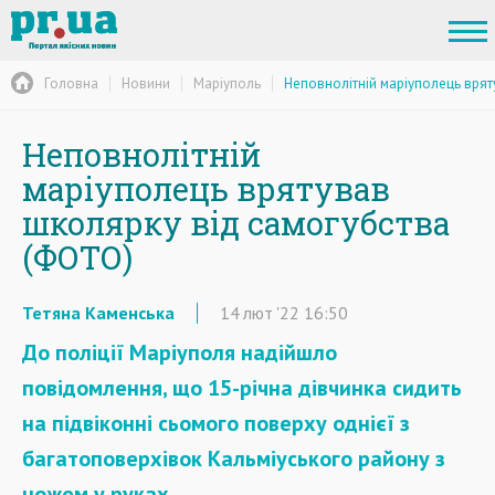
Головна
Новини
Маріуполь
Неповнолітній маріуполець врят
Неповнолітній
маріуполець врятував
школярку від самогубства
(ФОТО)
Тетяна Каменська
14
лют
'22
16:50
До поліції Маріуполя надійшло
повідомлення, що 15-річна дівчинка сидить
на підвіконні сьомого поверху однієї з
багатоповерхівок Кальміуського району з
ножем у руках.